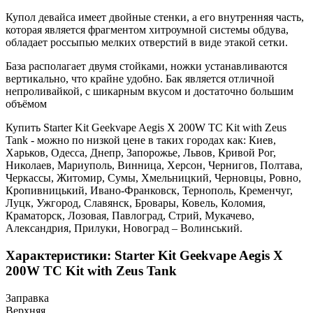
Купол девайса имеет двойные стенки, а его внутренняя часть,
которая является фрагментом хитроумной системы обдува,
обладает россыпью мелких отверстий в виде этакой сетки.
База располагает двумя стойками, ножки устанавливаются
вертикально, что крайне удобно. Бак является отличной
непроливайкой, с шикарным вкусом и достаточно большим
объёмом
Купить Starter Kit Geekvape Aegis X 200W TC Kit with Zeus
Tank - можно по низкой цене в таких городах как: Киев,
Харьков, Одесса, Днепр, Запорожье, Львов, Кривой Рог,
Николаев, Мариуполь, Винница, Херсон, Чернигов, Полтава,
Черкассы, Житомир, Сумы, Хмельницкий, Черновцы, Ровно,
Кропивницький, Ивано-Франковск, Тернополь, Кременчуг,
Луцк, Ужгород, Славянск, Бровары, Ковель, Коломия,
Краматорск, Лозовая, Павлоград, Стрий, Мукачево,
Александрия, Прилуки, Новоград – Волинський.
Характеристики: Starter Kit Geekvape Aegis X
200W TC Kit with Zeus Tank
Заправка
Верхняя