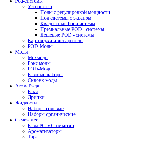
Pod-системы
Устройства
Поды с регулировкой мощности
Под системы с экраном
Квадратные Pod-системы
Премиальные POD - системы
Дешевые POD - системы
Картриджи и испарители
POD-Моды
Моды
Мехмоды
Бокс моды
POD-Моды
Базовые наборы
Сквонк моды
Атомайзеры
Баки
Дрипки
Жидкости
Наборы солевые
Наборы органические
Самозамес
Базы PG VG никотин
Ароматизаторы
Тара