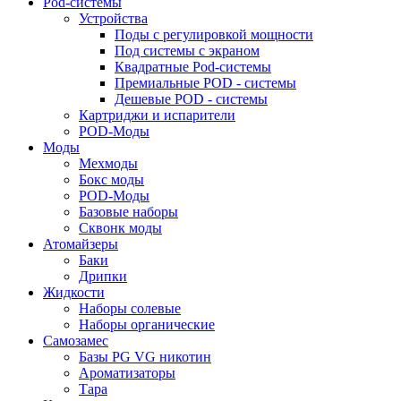
Pod-системы
Устройства
Поды с регулировкой мощности
Под системы с экраном
Квадратные Pod-системы
Премиальные POD - системы
Дешевые POD - системы
Картриджи и испарители
POD-Моды
Моды
Мехмоды
Бокс моды
POD-Моды
Базовые наборы
Сквонк моды
Атомайзеры
Баки
Дрипки
Жидкости
Наборы солевые
Наборы органические
Самозамес
Базы PG VG никотин
Ароматизаторы
Тара