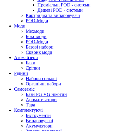
Преміальні POD - системи
Дешеві POD - системи
Картриджі та випаровувачі
POD-Моди
Моди
Мехмоди
Бокс моди
POD-Моди
Базові набори
Сквонк моди
Атомайзери
Баки
Дріпки
Рідини
Набори сольові
Органічні набори
Самозаміс
Бази PG VG нікотин
Ароматизатори
Тара
Комплектуючі
Інструменти
Випаровувачі
Акумулятори