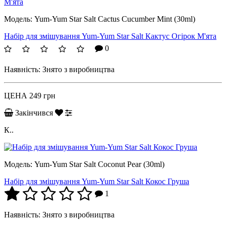
Модель:
Yum-Yum Star Salt Cactus Cucumber Mint (30ml)
Набір для змішування Yum-Yum Star Salt Кактус Огірок М'ята
0
Наявність:
Знято з виробництва
ЦЕНА
249 грн
Закінчився
К..
Модель:
Yum-Yum Star Salt Coconut Pear (30ml)
Набір для змішування Yum-Yum Star Salt Кокос Груша
1
Наявність:
Знято з виробництва