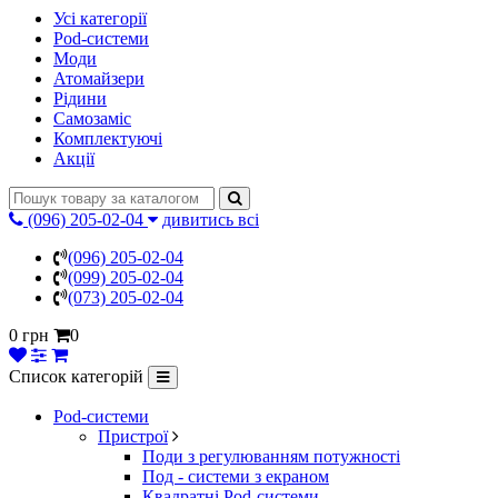
Усі категорії
Pod-системи
Моди
Атомайзери
Рідини
Самозаміс
Комплектуючі
Акції
(096) 205-02-04
дивитись всі
(096) 205-02-04
(099) 205-02-04
(073) 205-02-04
0 грн
0
Список категорій
Pod-системи
Пристрої
Поди з регулюванням потужності
Под - системи з екраном
Квадратні Pod-системи