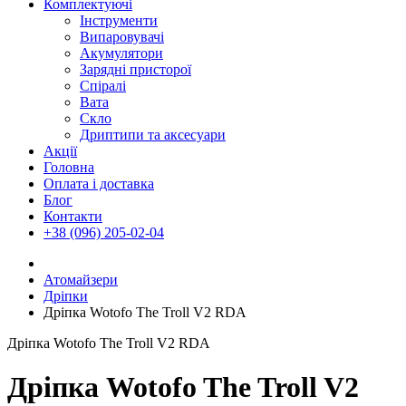
Комплектуючі
Інструменти
Випаровувачі
Акумулятори
Зарядні присторої
Спіралі
Вата
Скло
Дриптипи та аксесуари
Акції
Головна
Оплата і доставка
Блог
Контакти
+38 (096) 205-02-04
Атомайзери
Дріпки
Дріпка Wotofo The Troll V2 RDA
Дріпка Wotofo The Troll V2 RDA
Дріпка Wotofo The Troll V2