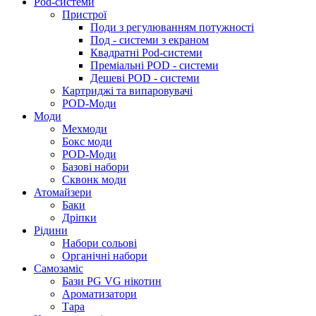
Pod-системи
Пристрої
Поди з регулюванням потужності
Под - системи з екраном
Квадратні Pod-системи
Преміальні POD - системи
Дешеві POD - системи
Картриджі та випаровувачі
POD-Моди
Моди
Мехмоди
Бокс моди
POD-Моди
Базові набори
Сквонк моди
Атомайзери
Баки
Дріпки
Рідини
Набори сольові
Органічні набори
Самозаміс
Бази PG VG нікотин
Ароматизатори
Тара