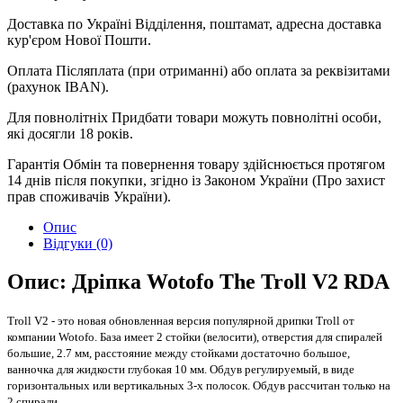
Доставка по Україні
Відділення, поштамат, адресна доставка
кур'єром Нової Пошти.
Оплата
Післяплата (при отриманні) або оплата за реквізитами
(рахунок IBAN).
Для повнолітніх
Придбати товари можуть повнолітні особи,
які досягли 18 років.
Гарантія
Обмін та повернення товару здійснюється протягом
14 днів після покупки, згідно із Законом України (Про захист
прав споживачів України).
Опис
Відгуки (0)
Опис: Дріпка Wotofo The Troll V2 RDA
Troll V2 - это новая обновленная версия популярной дрипки Troll от
компании Wotofo. База имеет 2 стойки (велосити), отверстия для спиралей
большие, 2.7 мм, раcстояние между стойками достаточно большое
,
ванночка для жидкости глубокая 10 мм. Обдув регулируемый, в виде
горизонтальных или вертикальных 3-х полосок. Обдув рассчитан только на
2 спирали.