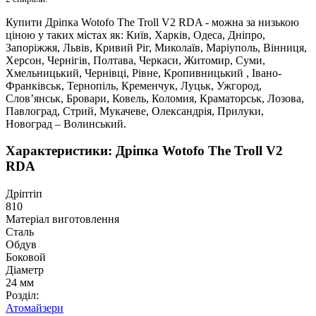
Купити Дріпка Wotofo The Troll V2 RDA - можна за низькою
ціною у таких містах як: Київ, Харків, Одеса, Дніпро,
Запоріжжя, Львів, Кривий Ріг, Миколаїв, Маріуполь, Вінниця,
Херсон, Чернігів, Полтава, Черкаси, Житомир, Суми,
Хмельницький, Чернівці, Рівне, Кропивницький , Івано-
Франківськ, Тернопіль, Кременчук, Луцьк, Ужгород,
Слов’янськ, Бровари, Ковель, Коломия, Краматорськ, Лозова,
Павлоград, Стрий, Мукачеве, Олександрія, Прилуки,
Новоград – Волинський.
Характеристики: Дріпка Wotofo The Troll V2
RDA
Дріптіп
810
Матеріал виготовлення
Сталь
Обдув
Боковой
Діаметр
24 мм
Розділ:
Атомайзери