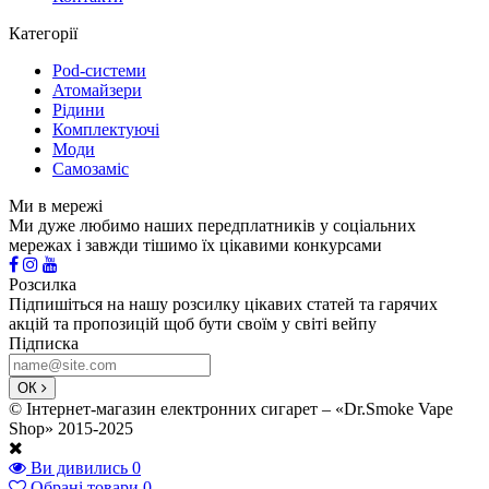
Категорії
Pod-системи
Атомайзери
Рідини
Комплектуючі
Моди
Самозаміс
Ми в мережі
Ми дуже любимо наших передплатників у соціальних
мережах і завжди тішимо їх цікавими конкурсами
Розсилка
Підпишіться на нашу розсилку цікавих статей та гарячих
акцій та пропозицій щоб бути своїм у світі вейпу
Підписка
ОК
© Інтернет-магазин електронних сигарет – «Dr.Smoke Vape
Shop» 2015-2025
Ви дивились
0
Обрані товари
0