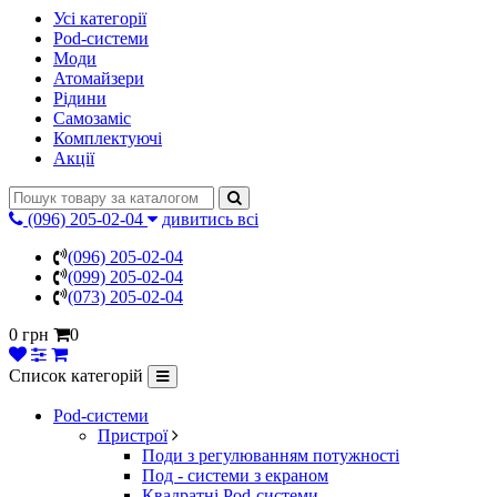
Усі категорії
Pod-системи
Моди
Атомайзери
Рідини
Самозаміс
Комплектуючі
Акції
(096) 205-02-04
дивитись всі
(096) 205-02-04
(099) 205-02-04
(073) 205-02-04
0 грн
0
Список категорій
Pod-системи
Пристрої
Поди з регулюванням потужності
Под - системи з екраном
Квадратні Pod-системи