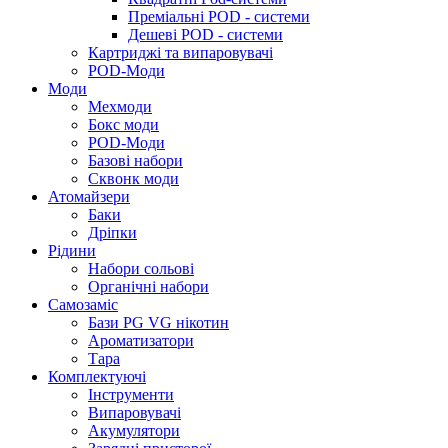
Преміальні POD - системи
Дешеві POD - системи
Картриджі та випаровувачі
POD-Моди
Моди
Мехмоди
Бокс моди
POD-Моди
Базові набори
Сквонк моди
Атомайзери
Баки
Дріпки
Рідини
Набори сольові
Органічні набори
Самозаміс
Бази PG VG нікотин
Ароматизатори
Тара
Комплектуючі
Інструменти
Випаровувачі
Акумулятори