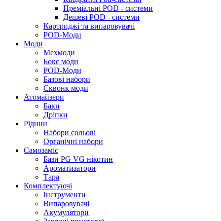
Преміальні POD - системи
Дешеві POD - системи
Картриджі та випаровувачі
POD-Моди
Моди
Мехмоди
Бокс моди
POD-Моди
Базові набори
Сквонк моди
Атомайзери
Баки
Дріпки
Рідини
Набори сольові
Органічні набори
Самозаміс
Бази PG VG нікотин
Ароматизатори
Тара
Комплектуючі
Інструменти
Випаровувачі
Акумулятори