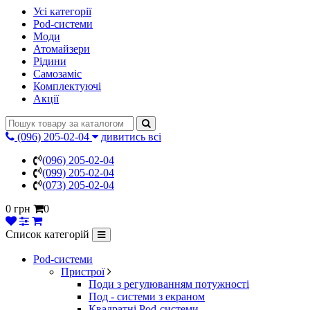
Усі категорії
Pod-системи
Моди
Атомайзери
Рідини
Самозаміс
Комплектуючі
Акції
(096) 205-02-04
дивитись всі
(096) 205-02-04
(099) 205-02-04
(073) 205-02-04
0 грн
0
Список категорій
Pod-системи
Пристрої
Поди з регулюванням потужності
Под - системи з екраном
Квадратні Pod-системи