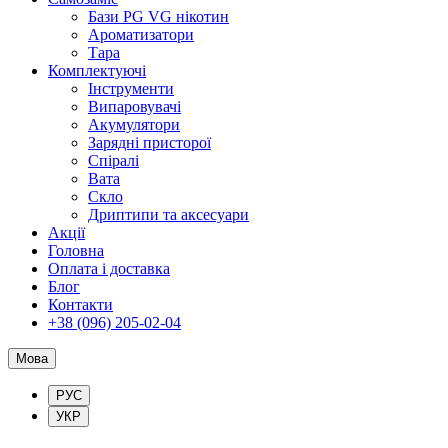
Бази PG VG нікотин
Ароматизатори
Тара
Комплектуючі
Інструменти
Випаровувачі
Акумулятори
Зарядні присторої
Спіралі
Вата
Скло
Дриптипи та аксесуари
Акції
Головна
Оплата і доставка
Блог
Контакти
+38 (096) 205-02-04
Мова
РУС
УКР