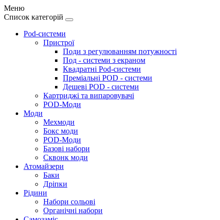
Меню
Список категорій
Pod-системи
Пристрої
Поди з регулюванням потужності
Под - системи з екраном
Квадратні Pod-системи
Преміальні POD - системи
Дешеві POD - системи
Картриджі та випаровувачі
POD-Моди
Моди
Мехмоди
Бокс моди
POD-Моди
Базові набори
Сквонк моди
Атомайзери
Баки
Дріпки
Рідини
Набори сольові
Органічні набори
Самозаміс