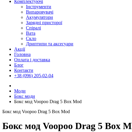
Комплектуючі
Інструменти
Випаровувачі
Акумулятори
Зарядні присторої
Спіралі
Вата
Скло
Дриптипи та аксесуари
Акції
Головна
Оплата і доставка
Блог
Контакти
+38 (096) 205-02-04
Моди
Бокс моди
Бокс мод Voopoo Drag 5 Box Mod
Бокс мод Voopoo Drag 5 Box Mod
Бокс мод Voopoo Drag 5 Box 