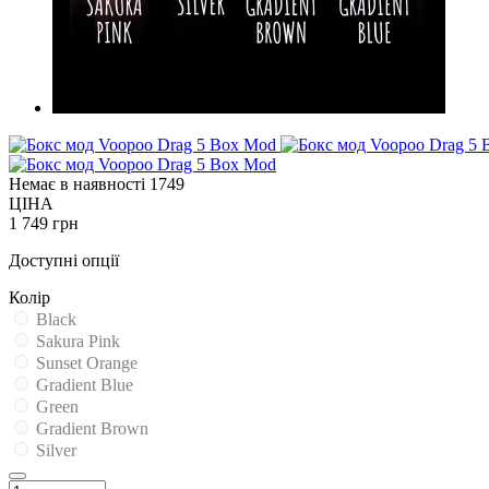
Немає в наявності
1749
ЦІНА
1 749 грн
Доступні опції
Колір
Black
Sakura Pink
Sunset Orange
Gradient Blue
Green
Gradient Brown
Silver