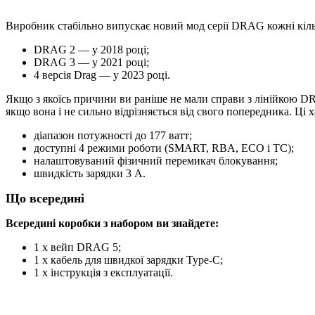
Виробник стабільно випускає новий мод серії DRAG кожні кіль
DRAG 2 — у 2018 році;
DRAG 3 — у 2021 році;
4 версія Drag — у 2023 році.
Якщо з якоїсь причини ви раніше не мали справи з лінійкою D
якщо вона і не сильно відрізняється від свого попередника. Ці
діапазон потужності до 177 ватт;
доступні 4 режими роботи (SMART, RBA, ECO і TC);
налаштовуваний фізичний перемикач блокування;
швидкість зарядки 3 А.
Що всередині
Всередині коробки з набором ви знайдете:
1 x вейп DRAG 5;
1 x кабель для швидкої зарядки Type-C;
1 x інструкція з експлуатації.