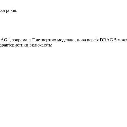
ка років:
RAG і, зокрема, з її четвертою моделлю, нова версія DRAG 5 мо
 характеристики включають: