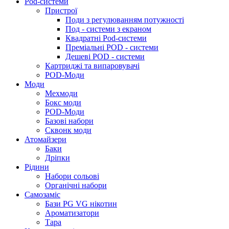
Pod-системи
Пристрої
Поди з регулюванням потужності
Под - системи з екраном
Квадратні Pod-системи
Преміальні POD - системи
Дешеві POD - системи
Картриджі та випаровувачі
POD-Моди
Моди
Мехмоди
Бокс моди
POD-Моди
Базові набори
Сквонк моди
Атомайзери
Баки
Дріпки
Рідини
Набори сольові
Органічні набори
Самозаміс
Бази PG VG нікотин
Ароматизатори
Тара