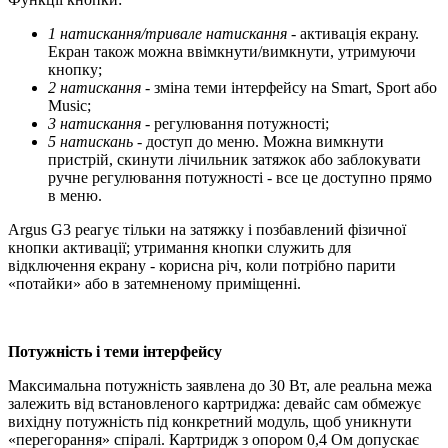
1 натискання/тривале натискання
- активація екрану.
Екран також можна ввімкнути/вимкнути, утримуючи
кнопку;
2 натискання
- зміна теми інтерфейсу на Smart, Sport або
Music;
3 натискання
- регулювання потужності;
5 натискань
- доступ до меню. Можна вимкнути
пристрій, скинути лічильник затяжок або заблокувати
ручне регулювання потужності - все це доступно прямо
в меню.
Argus G3 реагує тільки на затяжку і позбавлений фізичної
кнопки активації; утримання кнопки служить для
відключення екрану - корисна річ, коли потрібно парити
«потайки» або в затемненому приміщенні.
Потужність і теми інтерфейсу
Максимальна потужність заявлена до 30 Вт, але реальна межа
залежить від встановленого картриджа: девайс сам обмежує
вихідну потужність під конкретний модуль, щоб уникнути
«перегорання» спіралі. Картридж з опором 0,4 Ом допускає