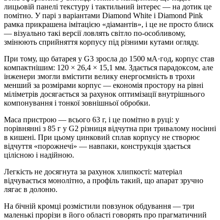
лицьовій панелі текстуру і тактильний інтерес — на дотик це
помітно. У парі з варіантами Diamond White і Diamond Pink
рамка прикрашена імітацією «діамантів», і це не просто блиск
— візуально такі версії ловлять світло по-особливому,
змінюють сприйняття корпусу під різними кутами огляду.
При тому, що батарея у G3 зросла до 1500 мА·год, корпус став
компактнішим: 120 × 26,4 × 15,1 мм. Здається парадоксом, але
інженери змогли вмістити велику енергоємність в трохи
менший за розмірами корпус — економія простору на рівні
міліметрів досягається за рахунок оптимізації внутрішнього
компонування і тонкої зовнішньої обробки.
Маса пристрою — всього 63 г, і це помітно в руці: у
порівнянні з 85 г у G2 різниця відчутна при тривалому носінні
в кишені. При цьому цинковий сплав корпусу не створює
відчуття «порожнечі» — навпаки, конструкція здається
цілісною і надійною.
Легкість не досягнута за рахунок хлипкості: матеріал
відчувається монолітно, а профіль такий, що апарат зручно
лягає в долоню.
На бічній кромці розмістили повзунок обдування — три
маленькі прорізи в його області говорять про прагматичний