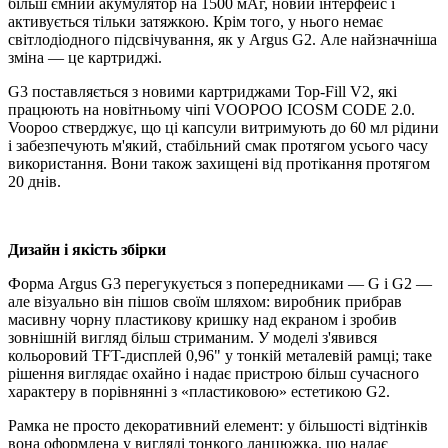
більш ємний акумулятор на 1500 мАг, новий інтерфейс і
активується тільки затяжкою. Крім того, у нього немає
світлодіодного підсвічування, як у Argus G2. Але найзначніша
зміна — це картриджі.
G3 поставляється з новими картриджами Top-Fill V2, які
працюють на новітньому чіпі VOOPOO ICOSM CODE 2.0.
Voopoo стверджує, що ці капсули витримують до 60 мл рідини
і забезпечують м'який, стабільний смак протягом усього часу
використання. Вони також захищені від протікання протягом
20 днів.
Дизайн і якість збірки
Форма Argus G3 перегукується з попередниками — G і G2 —
але візуально він пішов своїм шляхом: виробник прибрав
масивну чорну пластикову кришку над екраном і зробив
зовнішній вигляд більш стриманим. У моделі з'явився
кольоровий TFT-дисплей 0,96" у тонкій металевій рамці; таке
рішення виглядає охайно і надає пристрою більш сучасного
характеру в порівнянні з «пластиковою» естетикою G2.
Рамка не просто декоративний елемент: у більшості відтінків
вона оформлена у вигляді тонкого ланцюжка, що надає