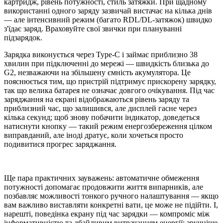
картридж, рівень потужності, стиль затяжки. При щадному
використанні одного заряду зазвичай вистачає на кілька днів
— але інтенсивний режим (багато RDL/DL-затяжок) швидко
з'їдає заряд. Враховуйте свої звички при плануванні
підзарядок.
Зарядка виконується через Type-C і займає приблизно 38
хвилин при підключенні до мережі — швидкість близька до
G2, незважаючи на збільшену ємність акумулятора. Це
пояснюється тим, що пристрій підтримує прискорену зарядку,
так що велика батарея не означає довгого очікування. Під час
заряджання на екрані відображаються рівень заряду та
приблизний час, що залишився, але дисплей гасне через
кілька секунд; щоб знову побачити індикатор, доведеться
натиснути кнопку — такий режим енергозбереження цілком
виправданий, але іноді дратує, коли хочеться просто
подивитися прогрес заряджання.
Ще пара практичних зауважень: автоматичне обмеження
потужності допомагає продовжити життя випарників, але
позбавляє можливості тонкого ручного налаштування — якщо
вам важливо виставляти конкретні вати, це може не підійти. І,
нарешті, поведінка екрану під час зарядки — компроміс між
інформативністю та дбайливим витрачанням енергії: зручніше