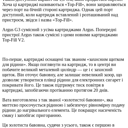
Хоча ці картриджі називаються «Top-Fill», вони заправляються
через порт на бічній стороні картриджа. Однак цей порт
доступний, коли картридж вставлений і розташований над
пристроєм, звідси і назва «Top-Fill».
Argus G3 сумісний з усіма картриджами Argus. Попередні
пристрої Argus також сумісні з цими новими картриджами
Top-Fill V2.
По-перше, картриджі оснащені так званим «захисним щитком
для рідини». Якщо поглянути на картридж, то в центрі ви
побачите великий металевий циліндр — це і є захисний
щиток. Він оточує бавовну, але залишає невеликий зазор, що
дозволяє утворитися плівці рідини для електронних сигарет і
покривати його. Це також підтримує тиск повітря в
картриджі, запобігаючи протіканню протягом 20 днів.
Вата виготовлена з так званої «золотистої бавовни», яка
миттєво просочується рідиною і забезпечує рівномірну подачу
рідини до нагрівального елемента. Це покращує насиченість
смаку і запобігає пригоранню.
Ця золотиста бавовна, судячи з усього, також є першою в