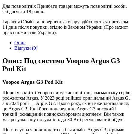
Для повнолітніх
Придбати товари можуть повнолітні особи,
які досягли 18 років.
Гарантія
Обмін та повернення товару здійснюється протягом
14 днів після покупки, згідно із Законом України (Про захист
прав споживачів України).
Опис
Відгуки (0)
Опис: Под система Voopoo Argus G3
Pod Kit
Voopoo Argus
G3 Pod Kit
Щороку в квітні Voopoo випускає новітню флагманську серію
pod-систем Argus. У 2023 році вийшов оригінальний Argus G,
а в 2024 році — Argus G2. Цього року, як ви вже здогадалися,
це Argus G3. Як і його попередник, Argus G3 високий і
тонкий, оснащений повнокольоровим дисплеєм. Він також
має регульовану потужність до 30 Вт і регульований обдув.
Що стосується новинок, то є кілька змін. Argus G3 отримав