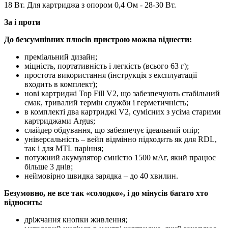
18 Вт. Для картриджа з опором 0,4 Ом - 28-30 Вт.
За і проти
До безсумнівних плюсів пристрою можна віднести:
преміальний дизайн;
міцність, портативність і легкість (всього 63 г);
простота використання (інструкція з експлуатації
входить в комплект);
нові картриджі Top Fill V2, що забезпечують стабільний
смак, тривалий термін служби і герметичність;
в комплекті два картриджі V2, сумісних з усіма старими
картриджами Argus;
слайдер обдування, що забезпечує ідеальний опір;
універсальність – вейп відмінно підходить як для RDL,
так і для MTL паріння;
потужний акумулятор ємністю 1500 мАг, який працює
більше 3 днів;
неймовірно швидка зарядка – до 40 хвилин.
Безумовно, не все так «солодко», і до мінусів багато хто
відносить:
дріжчання кнопки живлення;