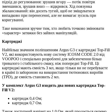
підхід до регулювання: зрушив вгору — потік повітря
зменшився, зрушив вниз — відкрився. Хід повзунка
збалансований: він досить тугий, щоб не зміщуватися
випадково при перенесенні, але не вимагає зусиль при
коригуванні.
Таке виконання зручне тим, хто любить точково змінювати
«характер» затяжки без зайвих маніпуляцій.
Картриджі
Найбільш значним поліпшенням Argus G3 є картриджі Top-Fill
V2, які використовують нову систему ICOSM CODE 2.0 від
VOOPOO і спеціально розроблені для забезпечення більш
тривалого і стабільного смаку, ніж попередні Top-Fill. Ці
картриджі мають ємність 3 мл, якщо тільки ви не перебуваєте
в країні із забороною на використання тютюнових виробів
(TPD), де ємність становить 2 мл.
У комплект Argus G3 входять два нових картриджа Top-
Fill V2:
картридж 0,4 Ом;
картридж 0,7 Ом.
Також доступний варіант на 1,0 Ом, який продається окремо.