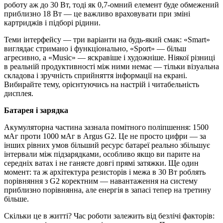
роботу аж до 30 Вт, тоді як 0,7-омний елемент буде обмежений
приблизно 18 Вт — це важливо враховувати при зміні
картриджів і підборі рідини.
Теми інтерфейсу — три варіанти на будь-який смак: «Smart»
виглядає стримано і функціонально, «Sport» — більш
агресивно, а «Music» — яскравіше і художніше. Ніякої різниці
в реальній продуктивності між ними немає — тільки візуальна
складова і зручність сприйняття інформації на екрані.
Вибирайте тему, орієнтуючись на настрій і читабельність
дисплея.
Батарея і зарядка
Акумуляторна частина зазнала помітного поліпшення: 1500
мАг проти 1000 мАг в Argus G2. Це не просто цифри — за
інших рівних умов більший ресурс батареї реально збільшує
інтервали між підзарядками, особливо якщо ви парите на
середніх ватах і не ганяєте довгі прямі затяжки. Ще один
момент: та ж архітектура резисторів і межа в 30 Вт роблять
порівняння з G2 коректним — навантаження на систему
приблизно порівнянна, але енергія в запасі тепер на третину
більше.
Скільки це в житті? Час роботи залежить від безлічі факторів: