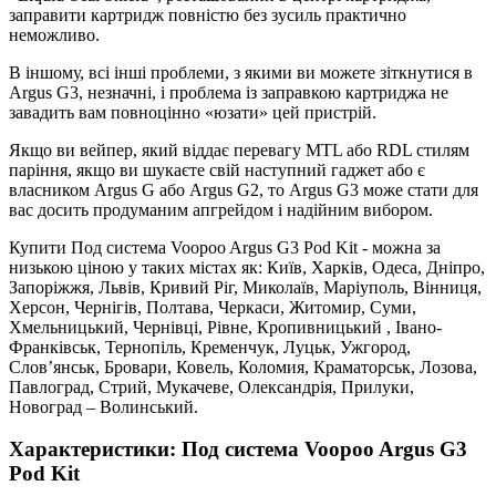
заправити картридж повністю без зусиль практично
неможливо.
В іншому, всі інші проблеми, з якими ви можете зіткнутися в
Argus G3, незначні, і проблема із заправкою картриджа не
завадить вам повноцінно «юзати» цей пристрій.
Якщо ви вейпер, який віддає перевагу MTL або RDL стилям
паріння, якщо ви шукаєте свій наступний гаджет або є
власником Argus G або Argus G2, то Argus G3 може стати для
вас досить продуманим апгрейдом і надійним вибором.
Купити Под система Voopoo Argus G3 Pod Kit - можна за
низькою ціною у таких містах як: Київ, Харків, Одеса, Дніпро,
Запоріжжя, Львів, Кривий Ріг, Миколаїв, Маріуполь, Вінниця,
Херсон, Чернігів, Полтава, Черкаси, Житомир, Суми,
Хмельницький, Чернівці, Рівне, Кропивницький , Івано-
Франківськ, Тернопіль, Кременчук, Луцьк, Ужгород,
Слов’янськ, Бровари, Ковель, Коломия, Краматорськ, Лозова,
Павлоград, Стрий, Мукачеве, Олександрія, Прилуки,
Новоград – Волинський.
Характеристики: Под система Voopoo Argus G3
Pod Kit