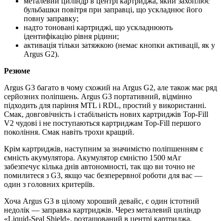
металевий циліндр в центрі картриджа, який захоплює
бульбашки повітря при заправці, що ускладнює його
повну заправку;
надто тоновані картриджі, що ускладнюють
ідентифікацію рівня рідини;
активація тільки затяжкою (немає кнопки активації, як у
Argus G2).
Резюме
Argus G3 багато в чому схожий на Argus G2, але також має ряд
серйозних поліпшень. Argus G3 портативний, відмінно
підходить для паріння MTL і RDL, простий у використанні.
Смак, довговічність і стабільність нових картриджів Top-Fill
V2 чудові і не поступаються картриджам Top-Fill першого
покоління. Смак навіть трохи кращий.
Крім картриджів, наступним за значимістю поліпшенням є
ємність акумулятора. Акумулятор ємністю 1500 мАг
забезпечує кілька днів автономності, так що ви точно не
помилитеся з G3, якщо час безперервної роботи для вас —
один з головних критеріїв.
Хоча Argus G3 в цілому хороший девайс, є один істотний
недолік — заправка картриджів. Через металевий циліндр
«Liquid-Seal Shield», розташований в центрі картриджа,