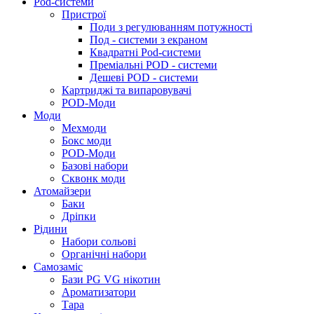
Pod-системи
Пристрої
Поди з регулюванням потужності
Под - системи з екраном
Квадратні Pod-системи
Преміальні POD - системи
Дешеві POD - системи
Картриджі та випаровувачі
POD-Моди
Моди
Мехмоди
Бокс моди
POD-Моди
Базові набори
Сквонк моди
Атомайзери
Баки
Дріпки
Рідини
Набори сольові
Органічні набори
Самозаміс
Бази PG VG нікотин
Ароматизатори
Тара