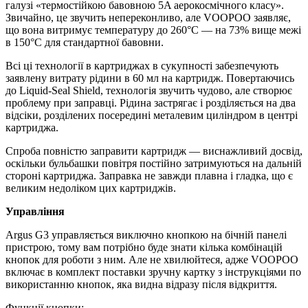
галузі «термостійкою бавовною 5A аерокосмічного класу».
Звичайно, це звучить непереконливо, але VOOPOO заявляє,
що вона витримує температуру до 260°C — на 73% вище межі
в 150°C для стандартної бавовни.
Всі ці технології в картриджах в сукупності забезпечують
заявлену витрату рідини в 60 мл на картридж. Повертаючись
до Liquid-Seal Shield, технологія звучить чудово, але створює
проблему при заправці. Рідина застрягає і розділяється на два
відсіки, розділених посередині металевим циліндром в центрі
картриджа.
Спроба повністю заправити картридж — виснажливий досвід,
оскільки бульбашки повітря постійно затримуються на дальній
стороні картриджа. Заправка не завжди плавна і гладка, що є
великим недоліком цих картриджів.
Управління
Argus G3 управляється виключно кнопкою на бічній панелі
пристрою, тому вам потрібно буде знати кілька комбінацій
кнопок для роботи з ним. Але не хвилюйтеся, адже VOOPOO
включає в комплект поставки зручну картку з інструкціями по
використанню кнопок, яка видна відразу після відкриття.
Функції кнопки: