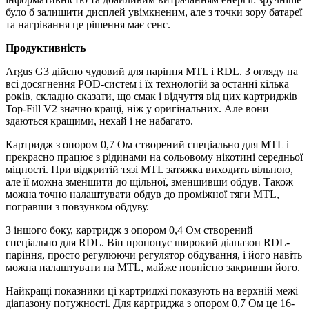
було б залишити дисплей увімкненим, але з точки зору батареї
та нагрівання це рішення має сенс.
Продуктивність
Argus G3 дійсно чудовий для паріння MTL і RDL. З огляду на
всі досягнення POD-систем і їх технологій за останні кілька
років, складно сказати, що смак і відчуття від цих картриджів
Top-Fill V2 значно кращі, ніж у оригінальних. Але вони
здаються кращими, нехай і не набагато.
Картридж з опором 0,7 Ом створений спеціально для MTL і
прекрасно працює з рідинами на сольовому нікотині середньої
міцності. При відкритій тязі MTL затяжка виходить вільною,
але її можна зменшити до щільної, зменшивши обдув. Також
можна точно налаштувати обдув до проміжної тяги MTL,
погравши з повзунком обдуву.
З іншого боку, картридж з опором 0,4 Ом створений
спеціально для RDL. Він пропонує широкий діапазон RDL-
паріння, просто регулюючи регулятор обдування, і його навіть
можна налаштувати на MTL, майже повністю закривши його.
Найкращі показники ці картриджі показують на верхній межі
діапазону потужності. Для картриджа з опором 0,7 Ом це 16-