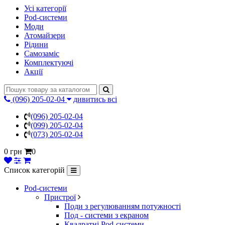
Усі категорії
Pod-системи
Моди
Атомайзери
Рідини
Самозаміс
Комплектуючі
Акції
(096) 205-02-04
дивитись всі
(096) 205-02-04
(099) 205-02-04
(073) 205-02-04
0 грн
0
Список категорій
Pod-системи
Пристрої
Поди з регулюванням потужності
Под - системи з екраном
Квадратні Pod-системи