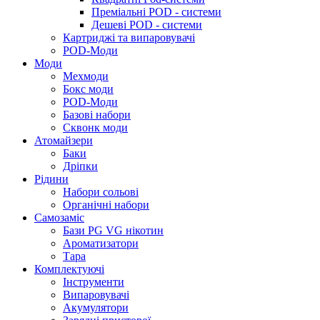
Преміальні POD - системи
Дешеві POD - системи
Картриджі та випаровувачі
POD-Моди
Моди
Мехмоди
Бокс моди
POD-Моди
Базові набори
Сквонк моди
Атомайзери
Баки
Дріпки
Рідини
Набори сольові
Органічні набори
Самозаміс
Бази PG VG нікотин
Ароматизатори
Тара
Комплектуючі
Інструменти
Випаровувачі
Акумулятори