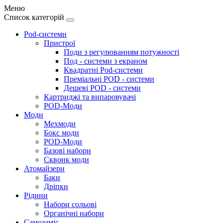
Меню
Список категорій
Pod-системи
Пристрої
Поди з регулюванням потужності
Под - системи з екраном
Квадратні Pod-системи
Преміальні POD - системи
Дешеві POD - системи
Картриджі та випаровувачі
POD-Моди
Моди
Мехмоди
Бокс моди
POD-Моди
Базові набори
Сквонк моди
Атомайзери
Баки
Дріпки
Рідини
Набори сольові
Органічні набори
Самозаміс