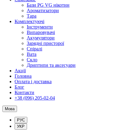
Бази PG VG нікотин
Ароматизатори
Тара
Комплектуючі
Інструменти
Випаровувачі
Акумулятори
Зарядні присторої
Спіралі
Вата
Скло
Дриптипи та аксесуари
Акції
Головна
Оплата і доставка
Блог
Контакти
+38 (096) 205-02-04
Мова
РУС
УКР