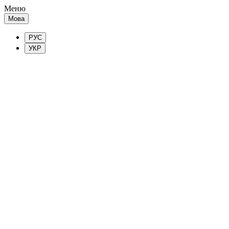
Меню
Мова
РУС
УКР