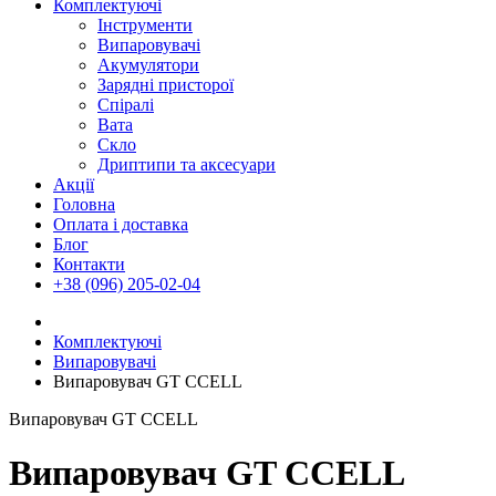
Комплектуючі
Інструменти
Випаровувачі
Акумулятори
Зарядні присторої
Спіралі
Вата
Скло
Дриптипи та аксесуари
Акції
Головна
Оплата і доставка
Блог
Контакти
+38 (096) 205-02-04
Комплектуючі
Випаровувачі
Випаровувач GT CCELL
Випаровувач GT CCELL
Випаровувач GT CCELL