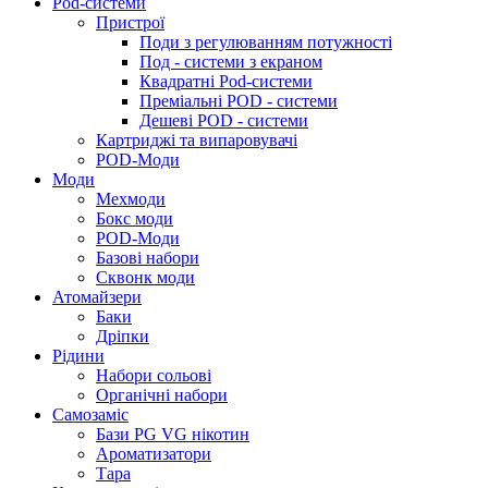
Pod-системи
Пристрої
Поди з регулюванням потужності
Под - системи з екраном
Квадратні Pod-системи
Преміальні POD - системи
Дешеві POD - системи
Картриджі та випаровувачі
POD-Моди
Моди
Мехмоди
Бокс моди
POD-Моди
Базові набори
Сквонк моди
Атомайзери
Баки
Дріпки
Рідини
Набори сольові
Органічні набори
Самозаміс
Бази PG VG нікотин
Ароматизатори
Тара