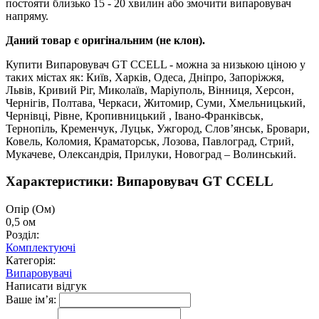
постояти близько 15 - 20 хвилин або змочити випаровувач
напряму.
Даний товар є оригінальним (не клон).
Купити Випаровувач GT CCELL - можна за низькою ціною у
таких містах як: Київ, Харків, Одеса, Дніпро, Запоріжжя,
Львів, Кривий Ріг, Миколаїв, Маріуполь, Вінниця, Херсон,
Чернігів, Полтава, Черкаси, Житомир, Суми, Хмельницький,
Чернівці, Рівне, Кропивницький , Івано-Франківськ,
Тернопіль, Кременчук, Луцьк, Ужгород, Слов’янськ, Бровари,
Ковель, Коломия, Краматорськ, Лозова, Павлоград, Стрий,
Мукачеве, Олександрія, Прилуки, Новоград – Волинський.
Характеристики: Випаровувач GT CCELL
Опір (Ом)
0,5 ом
Розділ:
Комплектуючі
Категорія:
Випаровувачі
Написати відгук
Ваше ім’я: