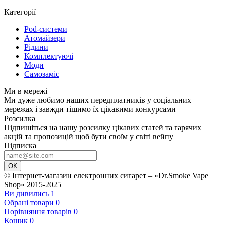
Категорії
Pod-системи
Атомайзери
Рідини
Комплектуючі
Моди
Самозаміс
Ми в мережі
Ми дуже любимо наших передплатників у соціальних
мережах і завжди тішимо їх цікавими конкурсами
Розсилка
Підпишіться на нашу розсилку цікавих статей та гарячих
акцій та пропозицій щоб бути своїм у світі вейпу
Підписка
ОК
© Інтернет-магазин електронних сигарет – «Dr.Smoke Vape
Shop» 2015-2025
Ви дивились
1
Обрані товари
0
Порівняння товарів
0
Кошик
0