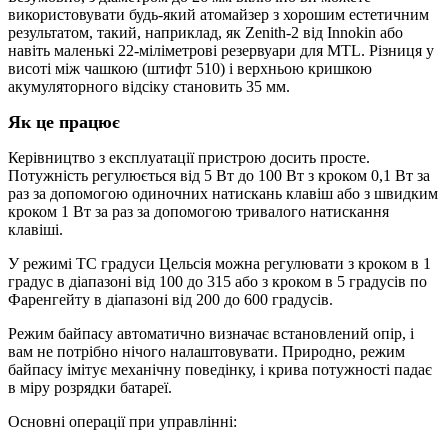
використовувати будь-який атомайзер з хорошим естетичним
результатом, такий, наприклад, як Zenith-2 від Innokin або
навіть маленькі 22-міліметрові резервуари для MTL. Різниця у
висоті між чашкою (штифт 510) і верхньою кришкою
акумуляторного відсіку становить 35 мм.
Як це працює
Керівництво з експлуатації пристрою досить просте.
Потужність регулюється від 5 Вт до 100 Вт з кроком 0,1 Вт за
раз за допомогою одиночних натискань клавіш або з швидким
кроком 1 Вт за раз за допомогою тривалого натискання
клавіші.
У режимі TC градуси Цельсія можна регулювати з кроком в 1
градус в діапазоні від 100 до 315 або з кроком в 5 градусів по
Фаренгейту в діапазоні від 200 до 600 градусів.
Режим байпасу автоматично визначає встановлений опір, і
вам не потрібно нічого налаштовувати. Природно, режим
байпасу імітує механічну поведінку, і крива потужності падає
в міру розрядки батареї.
Основні операції при управлінні: