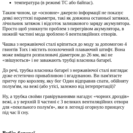
температура (в режимі TC або байпас).
Таким чином, це «основне» джерело інформації не показує
деякі несуттєві параметри, такі як довжина останньої затяжки,
лічильник затяжок і відсоток залишкового заряду акумулятора.
Просто щоб уникнути проблем з перегрівом акумулятора, в
нижній частині мода зроблено 6 вентиляційних отворів.
Чашка з нержавіючої сталі кріпиться до моду за допомогою 4
гвинтів Torx і містить позолочений плаваючий штифт. Вона
може вміщати розпилювачі діаметром до 26 мм, які не
«звішуються» і не заважають трубці власника батареї.
До речі, трубка власника батареї з нержавіючої сталі виглядає
дуже естетично привабливою і вгадуваною. Ви пам'ятаєте
притчу про королеву, яку бог Один відправив спати, обійняту
полум'ям, на вежі (або утісі, залежно від інтерпретації)?
Ну, а трубка своїми гравіруваннями нагадує «чорних дроздів»
вежі, а у верхній її частині є 3 великих вентиляційних отвори
для «пекельного полум'я», яке в легенді огорнуло принцесу
під час її сну.
Вибір батареї