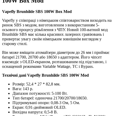
100W Box Mod
Vapefly Brunhilde SBS 100W Box Mod
Vapefly у співпраці з німецьким співтовариством виходить на
ринок SBS з модом, виготовленим з використанням 5-
осьового процесу різьблення з ЧПУ. Новий 100-ватний мод
Brunhilde SBS має кілька красивих лазерних гравіювань і
привертає увагу своїм німецьким зовнішнім виглядом у
старому стилі.
Він може вміщати атомайзери діаметром до 26 мм і приймає
батареї 21700, 20700 або 18650 з адаптером. Його чіпсет
взаємодіє з OLED-екраном, розташованим під підставою, і
оснащений режимами Variable Wattage, TC і Bypass.
Технічні дані Vapefly Brunhilde SBS 100W Mod
Розмір: 52,4 * 27 * 82,8 мм.
Вага: 143 р.
Діапазон потужності: 5-100 Вт.
Тип батареї: одиночна 21700/20700/18650.
Підтримувані опори: 0,08-3 Ом, 5 Ом.
Екран: 0,91-дюймовий OLED.
Вихідна напруга: 0,5-8 В.