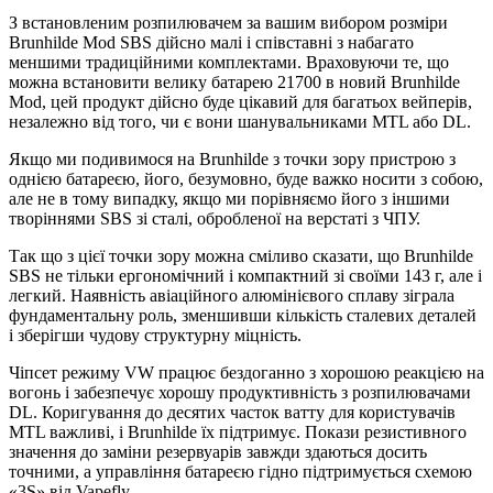
З встановленим розпилювачем за вашим вибором розміри
Brunhilde Mod SBS дійсно малі і співставні з набагато
меншими традиційними комплектами. Враховуючи те, що
можна встановити велику батарею 21700 в новий Brunhilde
Mod, цей продукт дійсно буде цікавий для багатьох вейперів,
незалежно від того, чи є вони шанувальниками MTL або DL.
Якщо ми подивимося на Brunhilde з точки зору пристрою з
однією батареєю, його, безумовно, буде важко носити з собою,
але не в тому випадку, якщо ми порівняємо його з іншими
творіннями SBS зі сталі, обробленої на верстаті з ЧПУ.
Так що з цієї точки зору можна сміливо сказати, що Brunhilde
SBS не тільки ергономічний і компактний зі своїми 143 г, але і
легкий. Наявність авіаційного алюмінієвого сплаву зіграла
фундаментальну роль, зменшивши кількість сталевих деталей
і зберігши чудову структурну міцність.
Чіпсет режиму VW працює бездоганно з хорошою реакцією на
вогонь і забезпечує хорошу продуктивність з розпилювачами
DL. Коригування до десятих часток ватту для користувачів
MTL важливі, і Brunhilde їх підтримує. Покази резистивного
значення до заміни резервуарів завжди здаються досить
точними, а управління батареєю гідно підтримується схемою
«3S» від Vapefly.