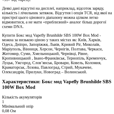
Деякі дані відсутні на дисплеї, наприклад, відсоток заряду,
кількість і лічильник затяжок. Відсутня і опція TCR, від якої на
пристрої цього цінового діапазону можна цілком легко
відмовитися, а не мати «приблизний» аналог більш дорогої
схеми DNA.
Купити Бокс мод Vapefly Brunhilde SBS 100W Box Mod -
можна за низькою ціною у таких містах як: Київ, Харків,
Одеса, Дніпро, Запоріжжя, Львів, Кривий Ріг, Миколаїв,
Маріуполь, Вінниця, Херсон, Чернігів, Полтава, Черкаси,
Житомир, Суми, Хмельницький, Чернівці, Рівне,
Кропивницький , Івано-Франківськ, Тернопіль, Кременчук,
Луцьк, Ужгород, Слов’янськ, Бровари, Ковель, Коломия,
Краматорськ, Лозова, Павлоград, Стрий, Мукачеве,
Олександрія, Прилуки, Новоград – Волинський.
Характеристики: Бокс мод Vapefly Brunhilde SBS
100W Box Mod
Кількість акумуляторів
1
Мінімальний опір
0,08 Ом