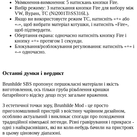
Увімкнення-вимкнення: 5 натискань кнопки Fire.
Вибір режиму: 3 натискання кнопки Fire для вибору між
VW, Bypass, TC (Ni2001Ti\SS316L).
Якщо ви використовуєте режим TC, натисніть «+» або
«-», щоб вибрати матеріал котушки, і натисніть «Fire»,
щоб підтвердити.
Обертання екрана: одночасно натисніть кнопку Fire і
кнопку «+» протягом 1 секунди.
Блокування/розблокування регулювання: натисніть «+» і
«-» одночасно.
Останні думки і вердикт
Brunhilde SBS пропонує першокласні матеріали і якість
виготовлення, ось тільки груба різьблення кришки
батарейного відсіку дещо псує загальне враження.
З естетичної точки зору, Brunhilde Mod - це просто
приголомшливий пристрій з воістину чарівним дизайном,
особливо актуальний і викликає спогади про походження
традиційної німецької легенди. Різні гравірування і прикраси -
одні з найкрасивіших, які ви коли-небудь бачили на пристроях
в цьому ціновому діапазоні.