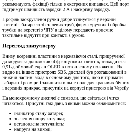
рекомендують фахівці) тільки в екстрених випадках. Цей порт
підтримує швидкість зарядки 2 А і наскрізну зарядку.
Профіль заокругленої ручки добре з'єднується у верхній
частині з батареєю зі сталевих труб, форма «ручки» і обробка
трубки на верстаті з ЧПУ в цілому передають приємне
тактильне відчуття при контакті з рукою.
Перегляд знизу/зверху
Внизу, всередині пластини з нержавіючої сталі, прикрученої
до модуля за допомогою 4 французьких гвинтів, знаходиться
0,91-дюймовий екран OLED в потопленому положенні. Як
видно на інших пристроях SBS, дисплей був розташований в
нижній частині мода в основному для того, щоб витримати
габаритні розміри і залишити вільне поле для красивих бічних
і передніх прикрас, присутніх на корпусі пристрою від Vapefly.
На монохромному дисплеї є символи, що світяться і чітко
читаються. Присутні такі дані, з якими можна ознайомитися:
індикатор стану батареї;
значення опору котушки;
встановлена потужність;
напруга на виході;