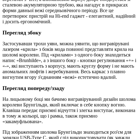
сталевою акумуляторною трубою, яка нагадує в прикрасах
форми давньої вежі середньовічного періоду. Все це
перетворює пристрій на Hi-end гаджет - елегантний, надійний
і досить ергономічний.
Перегляд збоку
Застосувавши трохи уяви, можна уявити, що вигравірувані
лазером «крила» з боків мода повинні представляти крила на
шоломі королеви. Під «крилами» з одного боку знаходиться
напис «Brunhilde», а з іншого боку - кнопки регулювання «+» і
«-», які виступають з корпусу, мають круглу форму і не мають
аномальних люфтів і жеребкування. Весь каркас з плавно
вигнутим вгору з'єднанням «вежі» естетично вдалий.
Перегляд попереду/ззаду
На лицьовому боці ми бачимо вигравіруваний дизайн шолома
королеви Брунгільди, який включає в себе кнопку вогню.
Клавіша передає приємні відчуття і злегка виступає, виконана
в тому ж кольорі, що і рамка, також приємно
«закамуфльована».
Під зображенням шолома Брунгільди знаходиться роз'єм для
зарядки USB-Type C, який слід використовувати (як завжди