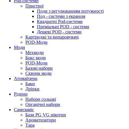
Pod-системи
Пристрої
Поди з регулюванням потужності
Под - системи з екраном
Квадратні Pod-системи
Преміальні POD - системи
Дешеві POD - системи
Картриджі та випаровувачі
POD-Моди
Моди
Мехмоди
Бокс моди
POD-Моди
Базові набори
Сквонк моди
Атомайзери
Баки
Дріпки
Рідини
Набори сольові
Органічні набори
Самозаміс
Бази PG VG нікотин
Ароматизатори
Тара