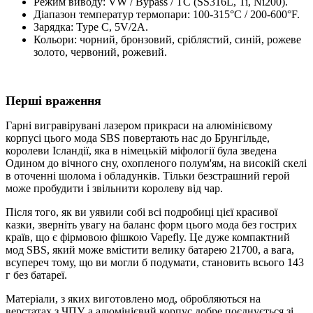
Режим виводу: VW / Bypass / TC (SS316L, Ti, Ni200).
Діапазон температур термопари: 100-315°C / 200-600°F.
Зарядка: Type C, 5V/2A.
Кольори: чорний, бронзовий, сріблястий, синій, рожеве
золото, червоний, рожевий.
Перші враження
Гарні вигравірувані лазером прикраси на алюмінієвому
корпусі цього мода SBS повертають нас до Брунгільде,
королеви Ісландії, яка в німецькій міфології була зведена
Одином до вічного сну, охопленого полум'ям, на високій скелі
в оточенні шолома і обладунків. Тільки безстрашний герой
може пробудити і звільнити королеву від чар.
Після того, як ви уявили собі всі подробиці цієї красивої
казки, зверніть увагу на баланс форм цього мода без гострих
країв, що є фірмовою фішкою Vapefly. Це дуже компактний
мод SBS, який може вмістити велику батарею 21700, а вага,
всупереч тому, що ви могли б подумати, становить всього 143
г без батареї.
Матеріали, з яких виготовлено мод, обробляються на
верстатах з ЧПУ, а алюмінієвий корпус добре поєднується зі