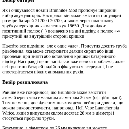
Як і очікувалося новий Brunhilde Mod пропонує широкий
вибір акумуляторів. Насправді він може вмістити популярні
розміри батарей 21700 і 20700, а також через пластикову
трубку-перехідник - «маленьку» 18650. Для довідки:
позитивний полюс (+) позначено на дні відсіку, а полюс «-»
присутній на внутрішній стороні кришки.
Начебто все відмінно, але є одне «але». Присутня досить груба
різьблення, яка може створювати деякий скрип або інші
проблеми при знятті або вставленні кришки батарейного
відсіку. Насправді це не настільки вже велика проблема, адже
всі три типи батарей надійно фіксуються всередині, і не
спостерігається ніяких аномальних рухів.
Вибір розпилювача
Раніше вже говорилося, що Brunhilde може вмістити
атомайзери з максимальним діаметром 26 мм (офіційні дані).
Тим не менш, досвідченим шляхом деякі вейпери довели, що
можна використовувати, наприклад, Hell Vape Launcher від
Wirice, який з випуклим склом досягає 28 мм в діаметрі і
стосується профілю труби.
Безумовно, з діаметром до 26 мм включно ви можете