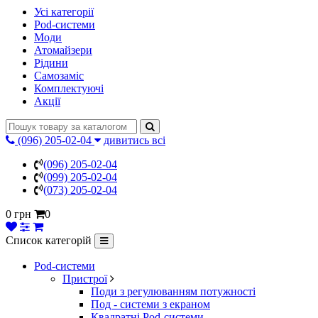
Усі категорії
Pod-системи
Моди
Атомайзери
Рідини
Самозаміс
Комплектуючі
Акції
(096) 205-02-04
дивитись всі
(096) 205-02-04
(099) 205-02-04
(073) 205-02-04
0 грн
0
Список категорій
Pod-системи
Пристрої
Поди з регулюванням потужності
Под - системи з екраном
Квадратні Pod-системи