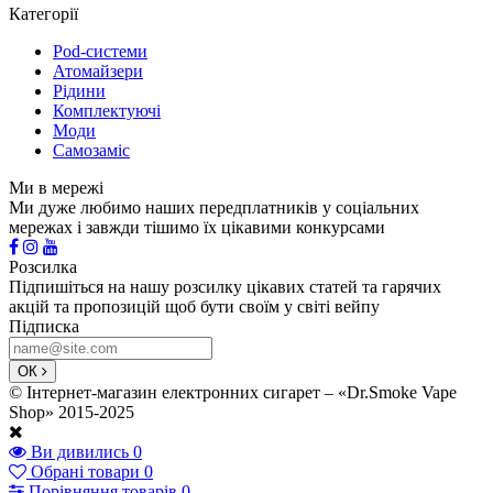
Категорії
Pod-системи
Атомайзери
Рідини
Комплектуючі
Моди
Самозаміс
Ми в мережі
Ми дуже любимо наших передплатників у соціальних
мережах і завжди тішимо їх цікавими конкурсами
Розсилка
Підпишіться на нашу розсилку цікавих статей та гарячих
акцій та пропозицій щоб бути своїм у світі вейпу
Підписка
ОК
© Інтернет-магазин електронних сигарет – «Dr.Smoke Vape
Shop» 2015-2025
Ви дивились
0
Обрані товари
0
Порівняння товарів
0