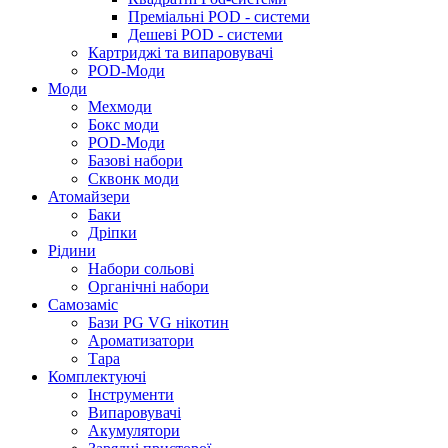
Преміальні POD - системи
Дешеві POD - системи
Картриджі та випаровувачі
POD-Моди
Моди
Мехмоди
Бокс моди
POD-Моди
Базові набори
Сквонк моди
Атомайзери
Баки
Дріпки
Рідини
Набори сольові
Органічні набори
Самозаміс
Бази PG VG нікотин
Ароматизатори
Тара
Комплектуючі
Інструменти
Випаровувачі
Акумулятори