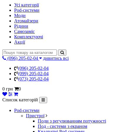
Усі категорії
Pod-системи
Моди
Атомайзери
Рідини
Самозаміс
Комплектуючі
Акції
(096) 205-02-04
дивитись всі
(096) 205-02-04
(099) 205-02-04
(073) 205-02-04
0 грн
0
Список категорій
Pod-системи
Пристрої
Поди з регулюванням потужності
Под - системи з екраном
Квадратні Pod-системи