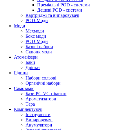
Преміальні POD - системи
Дешеві POD - системи
Картриджі та випаровувачі
POD-Моди
Моди
Мехмоди
Бокс моди
POD-Моди
Базові набори
Сквонк моди
Атомайзери
Баки
Дріпки
Рідини
Набори сольові
Органічні набори
Самозаміс
Бази PG VG нікотин
Ароматизатори
Тара
Комплектуючі
Інструменти
Випаровувачі
Акумулятори