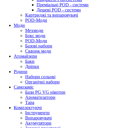
Преміальні POD - системи
Дешеві POD - системи
Картриджі та випаровувачі
POD-Моди
Моди
Мехмоди
Бокс моди
POD-Моди
Базові набори
Сквонк моди
Атомайзери
Баки
Дріпки
Рідини
Набори сольові
Органічні набори
Самозаміс
Бази PG VG нікотин
Ароматизатори
Тара
Комплектуючі
Інструменти
Випаровувачі
Акумулятори