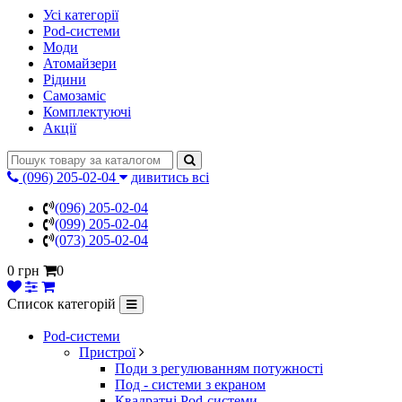
Усі категорії
Pod-системи
Моди
Атомайзери
Рідини
Самозаміс
Комплектуючі
Акції
(096) 205-02-04
дивитись всі
(096) 205-02-04
(099) 205-02-04
(073) 205-02-04
0 грн
0
Список категорій
Pod-системи
Пристрої
Поди з регулюванням потужності
Под - системи з екраном
Квадратні Pod-системи