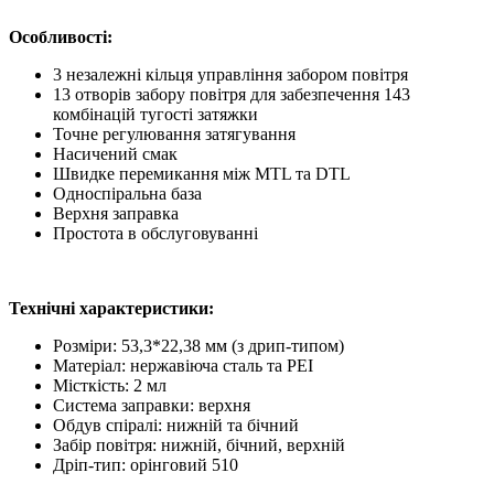
Особливості:
3 незалежні кільця управління забором повітря
13 отворів забору повітря для забезпечення 143
комбінацій тугості затяжки
Точне регулювання затягування
Насичений смак
Швидке перемикання між MTL та DTL
Односпіральна база
Верхня заправка
Простота в обслуговуванні
Технічні характеристики:
Розміри: 53,3*22,38 мм (з дрип-типом)
Матеріал: нержавіюча сталь та PEI
Місткість: 2 мл
Система заправки: верхня
Обдув спіралі: нижній та бічний
Забір повітря: нижній, бічний, верхній
Дріп-тип: орінговий 510