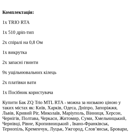
Комплектація:
1x TRIO RTA
1х 510 дріп-тип
2х спіралі на 0,8 Ом
1х викрутка
2х запасні гвинти
9х ущільнювальних кілець
2х платівки вати
1х Посібник користувача
Купити Бак ZQ Trio MTL RTA - можна за низькою ціною у
таких містах як: Київ, Харків, Одеса, Дніпро, Запоріжжя,
Львів, Кривий Ріг, Миколаїв, Маріуполь, Вінниця, Херсон,
Чернігів, Полтава, Черкаси, Житомир, Суми, Хмельницький,
Чернівці, Рівне, Кропивницький , Івано-Франківськ,
Тернопіль, Кременчук, Луцьк, Ужгород, Слов’янськ, Бровари,