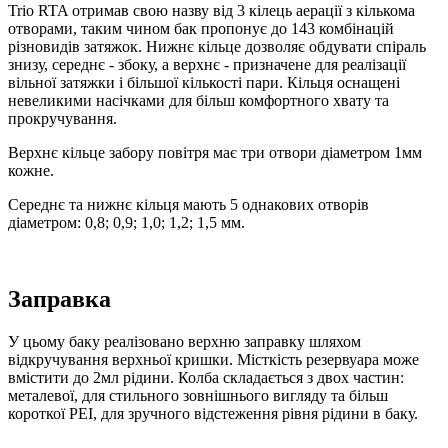
Trio RTA отримав свою назву від 3 кілець аерації з кількома
отворами, таким чином бак пропонує до 143 комбінацій
різновидів затяжок. Нижнє кільце дозволяє обдувати спіраль
знизу, середнє - збоку, а верхнє - призначене для реалізації
вільної затяжки і більшої кількості пари. Кільця оснащені
невеликими насічками для більш комфортного хвату та
прокручування.
Верхнє кільце забору повітря має три отвори діаметром 1мм
кожне.
Середнє та нижнє кільця мають 5 однакових отворів
діаметром: 0,8; 0,9; 1,0; 1,2; 1,5 мм.
Заправка
У цьому баку реалізовано верхню заправку шляхом
відкручування верхньої кришки. Місткість резервуара може
вмістити до 2мл рідини. Колба складається з двох частин:
металевої, для стильного зовнішнього вигляду та більш
короткої PEI, для зручного відстеження рівня рідини в баку.