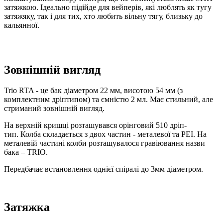
затяжкою. Ідеально підійде для вейперів, які люблять як тугу
затяжяку, так і для тих, хто любить вільну тягу, близьку до
кальянної.
Зовнішній вигляд
Trio RTA - це бак діаметром 22 мм, висотою 54 мм (з
комплектним дріптипом) та ємністю 2 мл. Має стильний, але
стриманий зовнішній вигляд.
На верхній кришці розташувався орінговий 510 дріп-
тип. Колба складається з двох частин - металевої та PEI. На
металевій частині колби розташувалося гравіювання назви
бака – TRIO.
Передбачає встановлення однієї спіралі до 3мм діаметром.
Затяжка