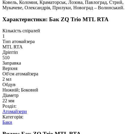
Ковель, Коломия, Краматорськ, Лозова, Павлоград, Стрий,
Мукачеве, Олександрія, Прилуки, Новоград – Волинський.
Характеристики: Бак ZQ Trio MTL RTA
Кількість спіралей
1
Тип атомайзера
MTL RTA
Дріптіп
510
Заправка
Верхня
Об'єм атомайзера
2 мл
Обдув
Нижній; Боковий
Діаметр
22 мм
Розділ:
Атомайзери
Категорія:
Баки
Видео: Бак ZQ Trio MTL RTA