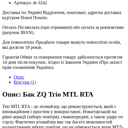
Артикул:
dr-3242
Доставка по Україні
Відділення, поштамат, адресна доставка
кур'єром Нової Пошти.
Оплата
Післяплата (при отриманні) або оплата за реквізитами
(рахунок IBAN).
Для повнолітніх
Придбати товари можуть повнолітні особи,
які досягли 18 років.
Гарантія
Обмін та повернення товару здійснюється протягом
14 днів після покупки, згідно із Законом України (Про захист
прав споживачів України).
Опис
Відгуки (1)
Опис: Бак ZQ Trio MTL RTA
Trio MTL RTA - це атомайзер, що реконструюється, який є
інноваційним і простим у використанні. Новаторський на
рівні аерації (забору повітря), смакопередачі, а також удару по
горлу. Фактично атомайзер має так багато можливостей
налаштування забору повітря, що не обмежується лише МТЛ-