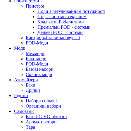
Pod-системи
Пристрої
Поди з регулюванням потужності
Под - системи з екраном
Квадратні Pod-системи
Преміальні POD - системи
Дешеві POD - системи
Картриджі та випаровувачі
POD-Моди
Моди
Мехмоди
Бокс моди
POD-Моди
Базові набори
Сквонк моди
Атомайзери
Баки
Дріпки
Рідини
Набори сольові
Органічні набори
Самозаміс
Бази PG VG нікотин
Ароматизатори
Тара