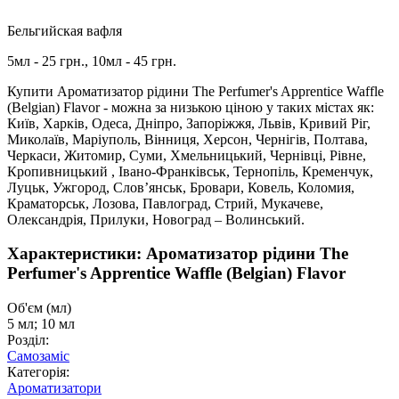
Бельгийская вафля
5мл - 25 грн., 10мл - 45 грн.
Купити Ароматизатор рідини The Perfumer's Apprentice Waffle
(Belgian) Flavor - можна за низькою ціною у таких містах як:
Київ, Харків, Одеса, Дніпро, Запоріжжя, Львів, Кривий Ріг,
Миколаїв, Маріуполь, Вінниця, Херсон, Чернігів, Полтава,
Черкаси, Житомир, Суми, Хмельницький, Чернівці, Рівне,
Кропивницький , Івано-Франківськ, Тернопіль, Кременчук,
Луцьк, Ужгород, Слов’янськ, Бровари, Ковель, Коломия,
Краматорськ, Лозова, Павлоград, Стрий, Мукачеве,
Олександрія, Прилуки, Новоград – Волинський.
Характеристики: Ароматизатор рідини The
Perfumer's Apprentice Waffle (Belgian) Flavor
Об'єм (мл)
5 мл; 10 мл
Розділ:
Самозаміс
Категорія:
Ароматизатори