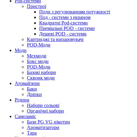
Pod-системи
Пристрої
Поди з регулюванням потужності
Под - системи з екраном
Квадратні Pod-системи
Преміальні POD - системи
Дешеві POD - системи
Картриджі та випаровувачі
POD-Моди
Моди
Мехмоди
Бокс моди
POD-Моди
Базові набори
Сквонк моди
Атомайзери
Баки
Дріпки
Рідини
Набори сольові
Органічні набори
Самозаміс
Бази PG VG нікотин
Ароматизатори
Тара