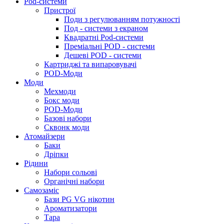
Pod-системи
Пристрої
Поди з регулюванням потужності
Под - системи з екраном
Квадратні Pod-системи
Преміальні POD - системи
Дешеві POD - системи
Картриджі та випаровувачі
POD-Моди
Моди
Мехмоди
Бокс моди
POD-Моди
Базові набори
Сквонк моди
Атомайзери
Баки
Дріпки
Рідини
Набори сольові
Органічні набори
Самозаміс
Бази PG VG нікотин
Ароматизатори
Тара