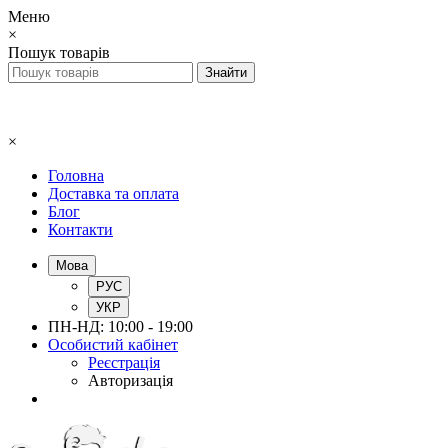
Меню
×
Пошук товарів
×
Головна
Доставка та оплата
Блог
Контакти
Мова
РУС
УКР
ПН-НД: 10:00 - 19:00
Особистий кабінет
Реєстрація
Авторизація