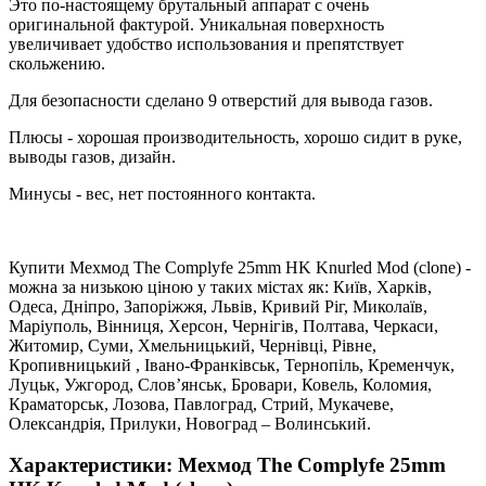
Это по-настоящему брутальный аппарат с очень
оригинальной фактурой. Уникальная поверхность
увеличивает удобство использования и препятствует
скольжению.
Для безопасности сделано 9 отверстий для вывода газов.
Плюсы - хорошая производительность, хорошо сидит в руке,
выводы газов, дизайн.
Минусы - вес, нет постоянного контакта.
Купити Мехмод The Complyfe 25mm HK Knurled Mod (clone) -
можна за низькою ціною у таких містах як: Київ, Харків,
Одеса, Дніпро, Запоріжжя, Львів, Кривий Ріг, Миколаїв,
Маріуполь, Вінниця, Херсон, Чернігів, Полтава, Черкаси,
Житомир, Суми, Хмельницький, Чернівці, Рівне,
Кропивницький , Івано-Франківськ, Тернопіль, Кременчук,
Луцьк, Ужгород, Слов’янськ, Бровари, Ковель, Коломия,
Краматорськ, Лозова, Павлоград, Стрий, Мукачеве,
Олександрія, Прилуки, Новоград – Волинський.
Характеристики: Мехмод The Complyfe 25mm