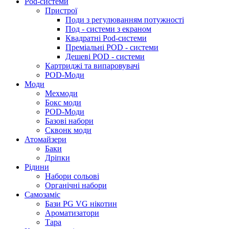
Pod-системи
Пристрої
Поди з регулюванням потужності
Под - системи з екраном
Квадратні Pod-системи
Преміальні POD - системи
Дешеві POD - системи
Картриджі та випаровувачі
POD-Моди
Моди
Мехмоди
Бокс моди
POD-Моди
Базові набори
Сквонк моди
Атомайзери
Баки
Дріпки
Рідини
Набори сольові
Органічні набори
Самозаміс
Бази PG VG нікотин
Ароматизатори
Тара