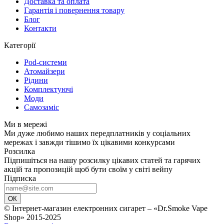
Доставка та оплата
Гарантія і повернення товару
Блог
Контакти
Категорії
Pod-системи
Атомайзери
Рідини
Комплектуючі
Моди
Самозаміс
Ми в мережі
Ми дуже любимо наших передплатників у соціальних
мережах і завжди тішимо їх цікавими конкурсами
Розсилка
Підпишіться на нашу розсилку цікавих статей та гарячих
акцій та пропозицій щоб бути своїм у світі вейпу
Підписка
ОК
© Інтернет-магазин електронних сигарет – «Dr.Smoke Vape
Shop» 2015-2025