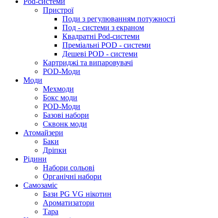
Pod-системи
Пристрої
Поди з регулюванням потужності
Под - системи з екраном
Квадратні Pod-системи
Преміальні POD - системи
Дешеві POD - системи
Картриджі та випаровувачі
POD-Моди
Моди
Мехмоди
Бокс моди
POD-Моди
Базові набори
Сквонк моди
Атомайзери
Баки
Дріпки
Рідини
Набори сольові
Органічні набори
Самозаміс
Бази PG VG нікотин
Ароматизатори
Тара