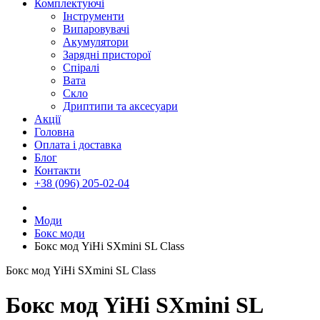
Комплектуючі
Інструменти
Випаровувачі
Акумулятори
Зарядні присторої
Спіралі
Вата
Скло
Дриптипи та аксесуари
Акції
Головна
Оплата і доставка
Блог
Контакти
+38 (096) 205-02-04
Моди
Бокс моди
Бокс мод YiHi SXmini SL Class
Бокс мод YiHi SXmini SL Class
Бокс мод YiHi SXmini SL