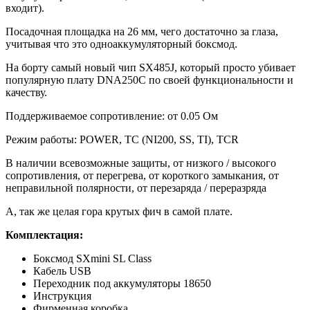
входит).
Посадочная площадка на 26 мм, чего достаточно за глаза,
учитывая что это одноаккумуляторный боксмод.
На борту самый новый чип SX485J, который просто убивает
популярную плату DNA250C по своей функциональности и
качеству.
Поддерживаемое сопротивление: от 0.05 Ом
Режим работы: POWER, TC (NI200, SS, TI), TCR
В наличии всевозможные защиты, от низкого / высокого
сопротивления, от перегрева, от короткого замыкания, от
неправильной полярности, от перезаряда / переразряда
А, так же целая гора крутых фич в самой плате.
Комплектация:
Боксмод SXmini SL Class
Кабель USB
Переходник под аккумуляторы 18650
Инструкция
Фирменная коробка