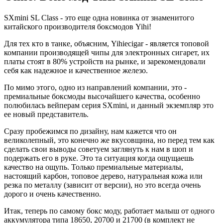
SXmini SL Class - это еще одна новинка от знаменитого
китайского производителя боксмодов Yihi!
Для тех кто в танке, объясним, Yihiecigar - является топовой
компании производящей чипы для электронных сигарет, их
платы стоят в 80% устройств на рынке, и зарекомендовали
себя как надежное и качественное железо.
По мимо этого, одно из направлений компании, это -
премиальные боксмоды высочайшего качества, особенно
полюбилась вейперам серия SXmini, и данный экземпляр это
ее новый представитель.
Сразу пробежимся по дизайну, нам кажется что он
великолепный, это конечно же вкусовщина, но перед тем как
сделать свои выводы советуем заглянуть к нам в шоп и
подержать его в руке. Это та ситуация когда ощущаешь
качество на ощупь. Только премиальные материалы,
настоящий карбон, топовое дерево, натуральная кожа или
резка по металлу (зависит от версии), но это всегда очень
дорого и очень качественно.
Итак, теперь по самому бокс моду, работает малыш от одного
аккумулятора типа 18650, 20700 и 21700 (в комплект не