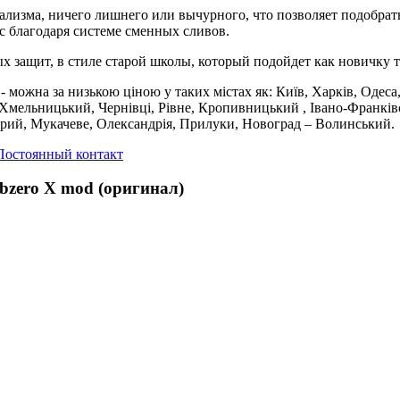
имализма, ничего лишнего или вычурного, что позволяет подобра
йс благодаря системе сменных сливов.
х защит, в стиле старой школы, который подойдет как новичку 
можна за низькою ціною у таких містах як: Київ, Харків, Одеса,
 Хмельницький, Чернівці, Рівне, Кропивницький , Івано-Франків
трий, Мукачеве, Олександрія, Прилуки, Новоград – Волинський.
Постоянный контакт
bzero X mod (оригинал)