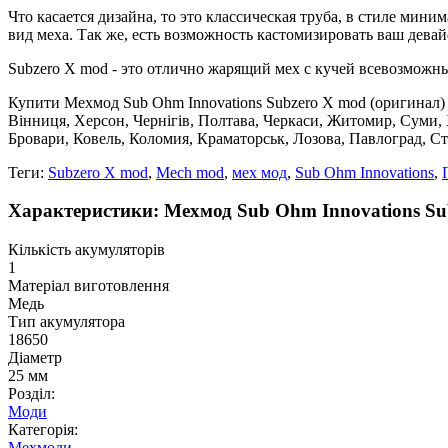
Что касается дизайна, то это классическая труба, в стиле мин
вид меха. Так же, есть возможность кастомизировать ваш дева
Subzero X mod - это отлично жарящий мех с кучей всевозможны
Купити Мехмод Sub Ohm Innovations Subzero X mod (оригинал) - 
Вінниця, Херсон, Чернігів, Полтава, Черкаси, Житомир, Суми,
Бровари, Ковель, Коломия, Краматорськ, Лозова, Павлоград, С
Теги:
Subzero X mod
,
Mech mod
,
мех мод
,
Sub Ohm Innovations
,
Характеристики: Мехмод Sub Ohm Innovations Su
Кількість акумуляторів
1
Матеріал виготовлення
Медь
Тип акумулятора
18650
Діаметр
25 мм
Розділ:
Моди
Категорія:
Мехмоди