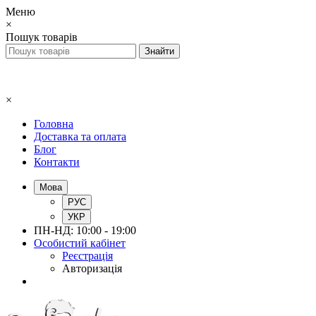
Меню
×
Пошук товарів
×
Головна
Доставка та оплата
Блог
Контакти
Мова
РУС
УКР
ПН-НД: 10:00 - 19:00
Особистий кабінет
Реєстрація
Авторизація