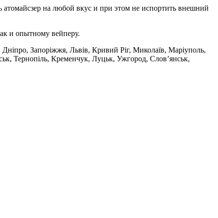
ть атомайсзер на любой вкус и при этом не испортить внешний
так и опытному вейперу.
 Дніпро, Запоріжжя, Львів, Кривий Ріг, Миколаїв, Маріуполь,
ськ, Тернопіль, Кременчук, Луцьк, Ужгород, Слов’янськ,