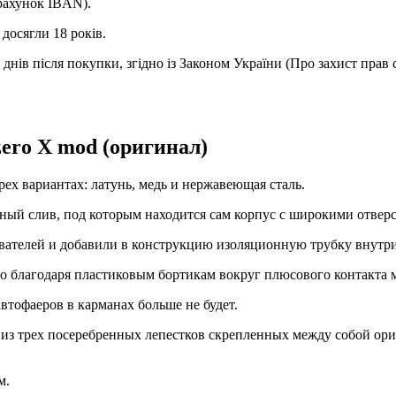
(рахунок IBAN).
досягли 18 років.
днів після покупки, згідно із Законом України (Про захист прав 
ero X mod (оригинал)
рех вариантах: латунь, медь и нержавеющая сталь.
нный слив, под которым находится сам корпус с широкими отвер
ователей и добавили в конструкцию изоляционную трубку внутри
жно благодаря пластиковым бортикам вокруг плюсового контакта 
автофаеров в карманах больше не будет.
 из трех посеребренных лепестков скрепленных между собой ор
м.