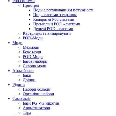
Pod-системи
Пристрої
Поди з регулюванням потужності
Под - системи з екраном
Квадратні Pod-системи
Преміальні POD - системи
Дешеві POD - системи
Картриджі та випаровувачі
POD-Моди
Моди
Мехмоди
Бокс моди
POD-Моди
Базові набори
Сквонк моди
Атомайзери
Баки
Дріпки
Рідини
Набори сольові
Органічні набори
Самозаміс
Бази PG VG нікотин
Ароматизатори
Тара