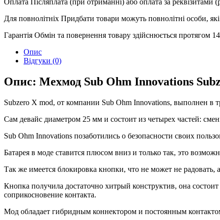
Оплата
Післяплата (при отриманні) або оплата за реквізитами 
Для повнолітніх
Придбати товари можуть повнолітні особи, які 
Гарантія
Обмін та повернення товару здійснюється протягом 14 
Опис
Відгуки (0)
Опис: Мехмод Sub Ohm Innovations Subz
Subzero X mod, от компании Sub Ohm Innovations, выполнен в т
Сам девайс диаметром 25 мм и состоит из четырех частей: сме
Sub Ohm Innovations позаботились о безопасности своих польз
Батарея в моде ставится плюсом вниз и только так, это возмо
Так же имеется блокировка кнопки, что не может не радовать, 
Кнопка получила достаточно хитрый конструктив, она состоит
соприкосновение контакта.
Мод обладает гибридным коннектором и постоянным контакто