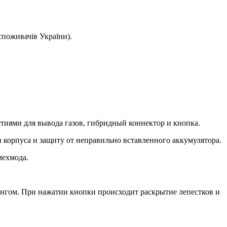
споживачів України).
стиями для вывода газов, гибридный коннектор и кнопка.
 корпуса и защиту от неправильно вставленного аккумулятора.
мехмода.
ингом. При нажатии кнопки происходит раскрытие лепестков и