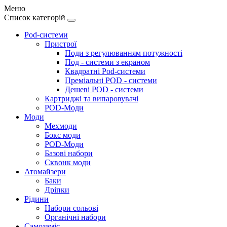
Меню
Список категорій
Pod-системи
Пристрої
Поди з регулюванням потужності
Под - системи з екраном
Квадратні Pod-системи
Преміальні POD - системи
Дешеві POD - системи
Картриджі та випаровувачі
POD-Моди
Моди
Мехмоди
Бокс моди
POD-Моди
Базові набори
Сквонк моди
Атомайзери
Баки
Дріпки
Рідини
Набори сольові
Органічні набори
Самозаміс