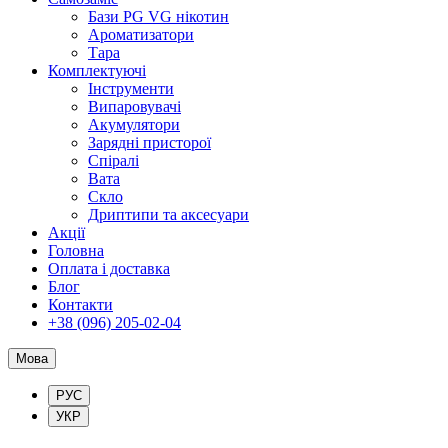
Бази PG VG нікотин
Ароматизатори
Тара
Комплектуючі
Інструменти
Випаровувачі
Акумулятори
Зарядні присторої
Спіралі
Вата
Скло
Дриптипи та аксесуари
Акції
Головна
Оплата і доставка
Блог
Контакти
+38 (096) 205-02-04
Мова
РУС
УКР