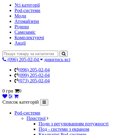
Усі категорії
Pod-системи
Моди
Атомайзери
Рідини
Самозаміс
Комплектуючі
Акції
(096) 205-02-04
дивитись всі
(096) 205-02-04
(099) 205-02-04
(073) 205-02-04
0 грн
0
Список категорій
Pod-системи
Пристрої
Поди з регулюванням потужності
Под - системи з екраном
Квадратні Pod-системи