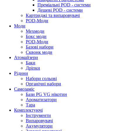
Преміальні POD - системи
Дешеві POD - системи
Картриджі та випаровувачі
POD-Моди
Моди
Мехмоди
Бокс моди
POD-Моди
Базові набори
Сквонк моди
Атомайзери
Баки
Дріпки
Рідини
Набори сольові
Органічні набори
Самозаміс
Бази PG VG нікотин
Ароматизатори
Тара
Комплектуючі
Інструменти
Випаровувачі
Акумулятори