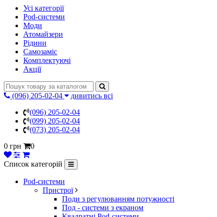
Усі категорії
Pod-системи
Моди
Атомайзери
Рідини
Самозаміс
Комплектуючі
Акції
(096) 205-02-04
дивитись всі
(096) 205-02-04
(099) 205-02-04
(073) 205-02-04
0 грн
0
Список категорій
Pod-системи
Пристрої
Поди з регулюванням потужності
Под - системи з екраном
Квадратні Pod-системи