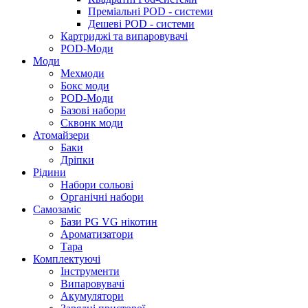
Преміальні POD - системи
Дешеві POD - системи
Картриджі та випаровувачі
POD-Моди
Моди
Мехмоди
Бокс моди
POD-Моди
Базові набори
Сквонк моди
Атомайзери
Баки
Дріпки
Рідини
Набори сольові
Органічні набори
Самозаміс
Бази PG VG нікотин
Ароматизатори
Тара
Комплектуючі
Інструменти
Випаровувачі
Акумулятори