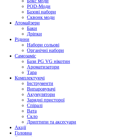
Бокс моди
POD-Моди
Базові набори
Сквонк моди
Атомайзери
Баки
Дріпки
Рідини
Набори сольові
Органічні набори
Самозаміс
Бази PG VG нікотин
Ароматизатори
Тара
Комплектуючі
Інструменти
Випаровувачі
Акумулятори
Зарядні присторої
Спіралі
Вата
Скло
Дриптипи та аксесуари
Акції
Головна