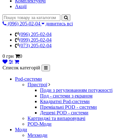
Комплектуючі
Акції
(096) 205-02-04
дивитись всі
(096) 205-02-04
(099) 205-02-04
(073) 205-02-04
0 грн
0
Список категорій
Pod-системи
Пристрої
Поди з регулюванням потужності
Под - системи з екраном
Квадратні Pod-системи
Преміальні POD - системи
Дешеві POD - системи
Картриджі та випаровувачі
POD-Моди
Моди
Мехмоди