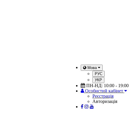
Мова
РУС
УКР
ПН-НД: 10:00 - 19:00
Особистий кабінет
Реєстрація
Авторизація