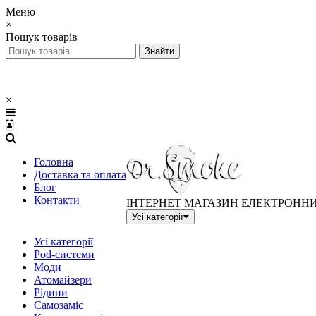
Меню
×
Пошук товарів
×
Головна
Доставка та оплата
Блог
Контакти
ІНТЕРНЕТ МАГАЗИН ЕЛЕКТРОНН
Усі категорії
Усі категорії
Pod-системи
Моди
Атомайзери
Рідини
Самозаміс