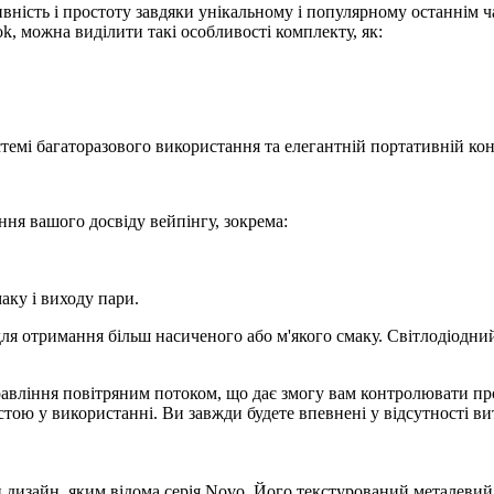
ність і простоту завдяки унікальному і популярному останнім ч
k, можна виділити такі особливості комплекту, як:
емі багаторазового використання та елегантній портативній конс
ння вашого досвіду вейпінгу, зокрема:
аку і виходу пари.
 отримання більш насиченого або м'якого смаку. Світлодіодний і
вління повітряним потоком, що дає змогу вам контролювати проц
стою у використанні. Ви завжди будете впевнені у відсутності ви
 дизайн, яким відома серія Novo. Його текстурований металевий 