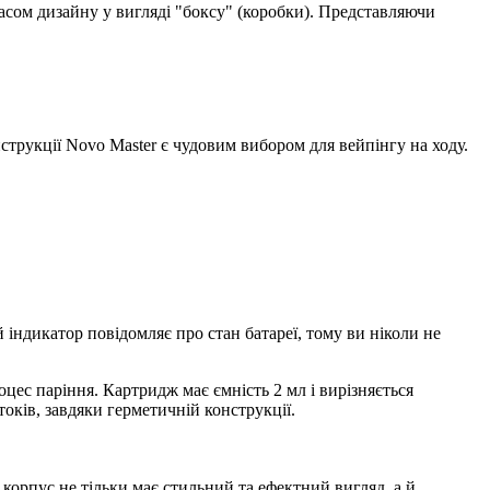
асом дизайну у вигляді "боксу" (коробки). Представляючи
трукції Novo Master є чудовим вибором для вейпінгу на ходу.
ндикатор повідомляє про стан батареї, тому ви ніколи не
ес паріння. Картридж має ємність 2 мл і вирізняється
токів, завдяки герметичній конструкції.
корпус не тільки має стильний та ефектний вигляд, а й