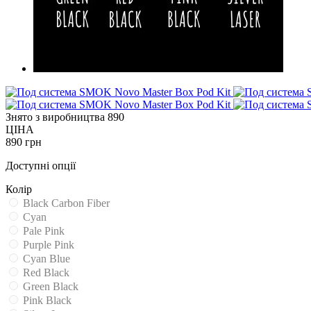
Знято з виробництва
890
ЦІНА
890 грн
Доступні опції
Колір
Black Carbon Fiber
Cyan
Pale Pink
Purple Pink
Cyan Blue
Red Black
Green Black
Pink Black