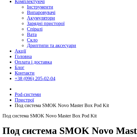
Комплектуючі
Інструменти
Випаровувачі
Акумулятори
Зарядні присторої
Спіралі
Вата
Скло
Дриптипи та аксесуари
Акції
Головна
Оплата і доставка
Блог
Контакти
+38 (096) 205-02-04
Pod-системи
Пристрої
Под система SMOK Novo Master Box Pod Kit
Под система SMOK Novo Master Box Pod Kit
Под система SMOK Novo Maste