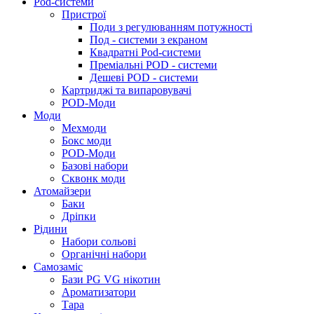
Pod-системи
Пристрої
Поди з регулюванням потужності
Под - системи з екраном
Квадратні Pod-системи
Преміальні POD - системи
Дешеві POD - системи
Картриджі та випаровувачі
POD-Моди
Моди
Мехмоди
Бокс моди
POD-Моди
Базові набори
Сквонк моди
Атомайзери
Баки
Дріпки
Рідини
Набори сольові
Органічні набори
Самозаміс
Бази PG VG нікотин
Ароматизатори
Тара