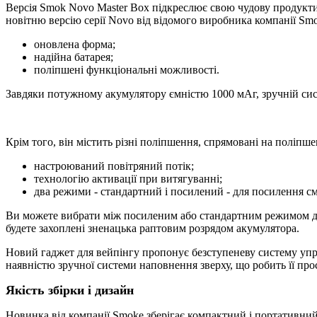
Версія Smok Novo Master Box підкреслює свою чудову продуктив
новітню версію серії Novo від відомого виробника компанії Smo
оновлена форма;
надійна батарея;
поліпшені функціональні можливості.
Завдяки потужному акумулятору ємністю 1000 мАг, зручній сист
Крім того, він містить різні поліпшення, спрямовані на поліпше
настроюваний повітряний потік;
технологію активації при витягуванні;
два режими - стандартний і посилений - для посилення см
Ви можете вибрати між посиленим або стандартним режимом для
будете захоплені зненацька раптовим розрядом акумулятора.
Новий гаджет для вейпінгу пропонує безступеневу систему упра
наявністю зручної системи наповнення зверху, що робить її про
Якість збірки і дизайн
Новинка від компанії Smoke зберігає компактний і портативний