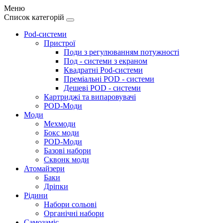
Меню
Список категорій
Pod-системи
Пристрої
Поди з регулюванням потужності
Под - системи з екраном
Квадратні Pod-системи
Преміальні POD - системи
Дешеві POD - системи
Картриджі та випаровувачі
POD-Моди
Моди
Мехмоди
Бокс моди
POD-Моди
Базові набори
Сквонк моди
Атомайзери
Баки
Дріпки
Рідини
Набори сольові
Органічні набори
Самозаміс