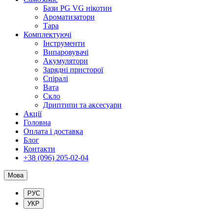
Бази PG VG нікотин
Ароматизатори
Тара
Комплектуючі
Інструменти
Випаровувачі
Акумулятори
Зарядні присторої
Спіралі
Вата
Скло
Дриптипи та аксесуари
Акції
Головна
Оплата і доставка
Блог
Контакти
+38 (096) 205-02-04
Мова
РУС
УКР