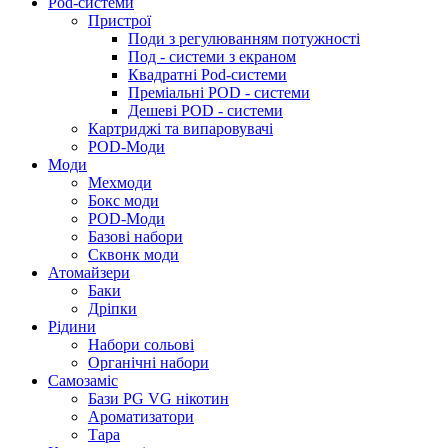
Pod-системи
Пристрої
Поди з регулюванням потужності
Под - системи з екраном
Квадратні Pod-системи
Преміальні POD - системи
Дешеві POD - системи
Картриджі та випаровувачі
POD-Моди
Моди
Мехмоди
Бокс моди
POD-Моди
Базові набори
Сквонк моди
Атомайзери
Баки
Дріпки
Рідини
Набори сольові
Органічні набори
Самозаміс
Бази PG VG нікотин
Ароматизатори
Тара