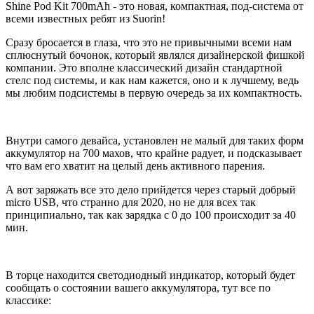
Shine Pod Kit 700mAh - это новая, компактная, под-система от
всеми известных ребят из Suorin!
Сразу бросается в глаза, что это не привычными всеми нам
сплюснутый бочонок, который являлся дизайнерской фишкой
компании. Это вполне классический дизайн стандартной
стелс под системы, и как нам кажется, оно и к лучшему, ведь
мы любим подсистемы в первую очередь за их компактность.
Внутри самого девайса, установлен не малый для таких форм
аккумулятор на 700 махов, что крайне радует, и подсказывает
что вам его хватит на целый день активного парения.
А вот заряжать все это дело прийдется через старый добрый
micro USB, что странно для 2020, но не для всех так
принципиально, так как зарядка с 0 до 100 происходит за 40
мин.
В торце находится светодиодный индикатор, который будет
сообщать о состоянии вашего аккумулятора, тут все по
классике: