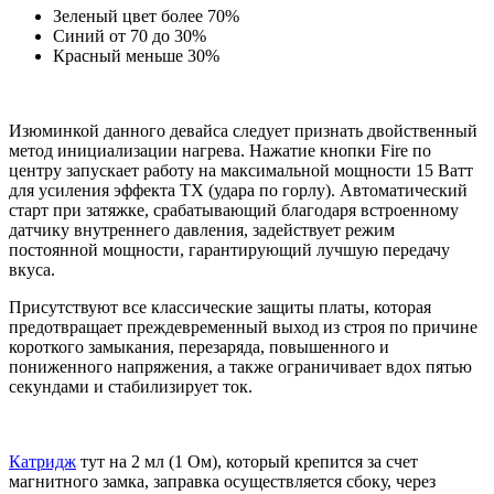
Зеленый цвет более 70%
Синий от 70 до 30%
Красный меньше 30%
Изюминкой данного девайса следует признать двойственный
метод инициализации нагрева. Нажатие кнопки Fire по
центру запускает работу на максимальной мощности 15 Ватт
для усиления эффекта ТХ (удара по горлу). Автоматический
старт при затяжке, срабатывающий благодаря встроенному
датчику внутреннего давления, задействует режим
постоянной мощности, гарантирующий лучшую передачу
вкуса.
Присутствуют все классические защиты платы, которая
предотвращает преждевременный выход из строя по причине
короткого замыкания, перезаряда, повышенного и
пониженного напряжения, а также ограничивает вдох пятью
секундами и стабилизирует ток.
Катридж
тут на 2 мл (1 Ом), который крепится за счет
магнитного замка, заправка осуществляется сбоку, через