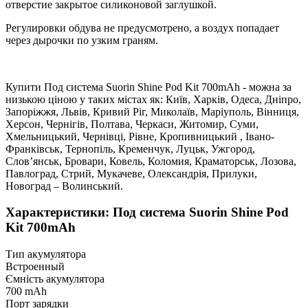
отверстие закрытое силиконовой заглушкой.
Регулировки обдува не предусмотрено, а воздух попадает
через дырочки по узким граням.
Купити Под система Suorin Shine Pod Kit 700mAh - можна за
низькою ціною у таких містах як: Київ, Харків, Одеса, Дніпро,
Запоріжжя, Львів, Кривий Ріг, Миколаїв, Маріуполь, Вінниця,
Херсон, Чернігів, Полтава, Черкаси, Житомир, Суми,
Хмельницький, Чернівці, Рівне, Кропивницький , Івано-
Франківськ, Тернопіль, Кременчук, Луцьк, Ужгород,
Слов’янськ, Бровари, Ковель, Коломия, Краматорськ, Лозова,
Павлоград, Стрий, Мукачеве, Олександрія, Прилуки,
Новоград – Волинський.
Характеристики: Под система Suorin Shine Pod
Kit 700mAh
Тип акумулятора
Встроенный
Ємність акумулятора
700 mAh
Порт зарядки