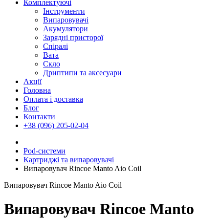
Комплектуючі
Інструменти
Випаровувачі
Акумулятори
Зарядні присторої
Спіралі
Вата
Скло
Дриптипи та аксесуари
Акції
Головна
Оплата і доставка
Блог
Контакти
+38 (096) 205-02-04
Pod-системи
Картриджі та випаровувачі
Випаровувач Rincoe Manto Aio Coil
Випаровувач Rincoe Manto Aio Coil
Випаровувач Rincoe Manto