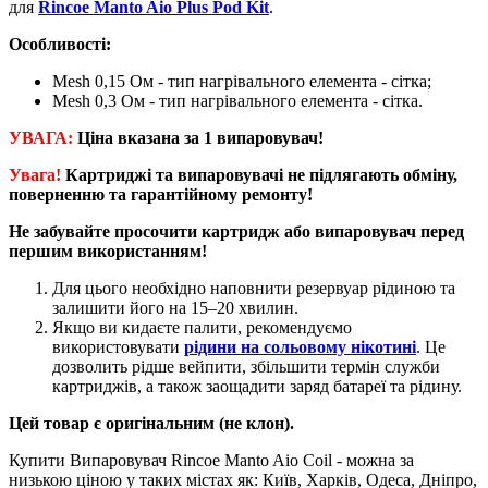
для
Rincoe Manto Aio Plus Pod Kit
.
О
собливості:
Mesh 0,15 Ом - тип нагрівального елемента - сітка;
Mesh 0,3 Ом - тип нагрівального елемента - сітка.
УВАГА:
Ціна вказана за 1 випаровувач
!
Увага!
Картриджі та випаровувачі не підлягають обміну,
поверненню та гарантійному ремонту!
Не забувайте просочити картридж або випаровувач перед
першим використанням!
Для цього необхідно наповнити резервуар рідиною та
залишити його на 15–20 хвилин.
Якщо ви кидаєте палити, рекомендуємо
використовувати
рідини на сольовому нікотині
. Це
дозволить рідше вейпити, збільшити термін служби
картриджів, а також заощадити заряд батареї та рідину.
Цей товар є оригінальним (не клон).
Купити Випаровувач Rincoe Manto Aio Coil - можна за
низькою ціною у таких містах як: Київ, Харків, Одеса, Дніпро,