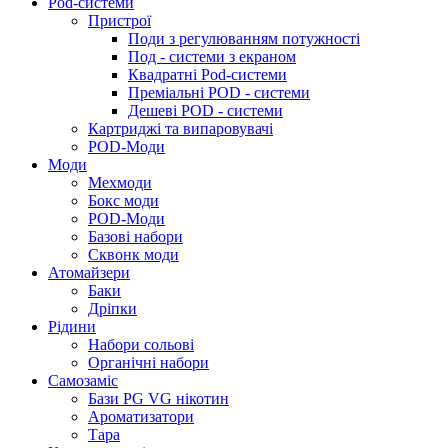
Pod-системи
Пристрої
Поди з регулюванням потужності
Под - системи з екраном
Квадратні Pod-системи
Преміальні POD - системи
Дешеві POD - системи
Картриджі та випаровувачі
POD-Моди
Моди
Мехмоди
Бокс моди
POD-Моди
Базові набори
Сквонк моди
Атомайзери
Баки
Дріпки
Рідини
Набори сольові
Органічні набори
Самозаміс
Бази PG VG нікотин
Ароматизатори
Тара