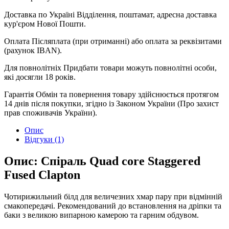
Доставка по Україні
Відділення, поштамат, адресна доставка
кур'єром Нової Пошти.
Оплата
Післяплата (при отриманні) або оплата за реквізитами
(рахунок IBAN).
Для повнолітніх
Придбати товари можуть повнолітні особи,
які досягли 18 років.
Гарантія
Обмін та повернення товару здійснюється протягом
14 днів після покупки, згідно із Законом України (Про захист
прав споживачів України).
Опис
Відгуки (1)
Опис: Спіраль Quad core Staggered
Fused Clapton
Чотирижильний білд для величезних хмар пару при відмінній
смакопередачі. Рекомендований до встановлення на дріпки та
баки з великою випарною камерою та гарним обдувом.