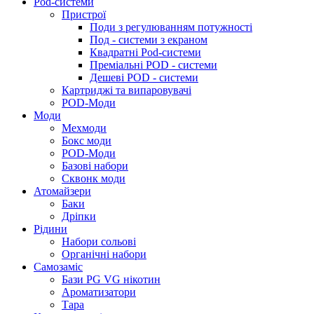
Pod-системи
Пристрої
Поди з регулюванням потужності
Под - системи з екраном
Квадратні Pod-системи
Преміальні POD - системи
Дешеві POD - системи
Картриджі та випаровувачі
POD-Моди
Моди
Мехмоди
Бокс моди
POD-Моди
Базові набори
Сквонк моди
Атомайзери
Баки
Дріпки
Рідини
Набори сольові
Органічні набори
Самозаміс
Бази PG VG нікотин
Ароматизатори
Тара