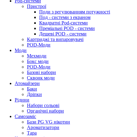
Pod-системи
Пристрої
Поди з регулюванням потужності
Под - системи з екраном
Квадратні Pod-системи
Преміальні POD - системи
Дешеві POD - системи
Картриджі та випаровувачі
POD-Моди
Моди
Мехмоди
Бокс моди
POD-Моди
Базові набори
Сквонк моди
Атомайзери
Баки
Дріпки
Рідини
Набори сольові
Органічні набори
Самозаміс
Бази PG VG нікотин
Ароматизатори
Тара