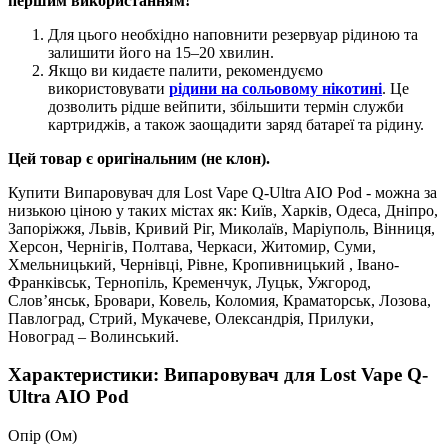
першим використанням!
Для цього необхідно наповнити резервуар рідиною та
залишити його на 15–20 хвилин.
Якщо ви кидаєте палити, рекомендуємо
використовувати
рідини на сольовому нікотині
. Це
дозволить рідше вейпити, збільшити термін служби
картриджів, а також заощадити заряд батареї та рідину.
Цей товар є оригінальним (не клон).
Купити Випаровувач для Lost Vape Q-Ultra AIO Pod - можна за
низькою ціною у таких містах як: Київ, Харків, Одеса, Дніпро,
Запоріжжя, Львів, Кривий Ріг, Миколаїв, Маріуполь, Вінниця,
Херсон, Чернігів, Полтава, Черкаси, Житомир, Суми,
Хмельницький, Чернівці, Рівне, Кропивницький , Івано-
Франківськ, Тернопіль, Кременчук, Луцьк, Ужгород,
Слов’янськ, Бровари, Ковель, Коломия, Краматорськ, Лозова,
Павлоград, Стрий, Мукачеве, Олександрія, Прилуки,
Новоград – Волинський.
Характеристики: Випаровувач для Lost Vape Q-
Ultra AIO Pod
Опір (Ом)