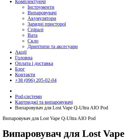
Комплектуючі
Інструменти
Випаровувачі
Акумулятори
Зарядні присторої
Спіралі
Вата
Скло
Дриптипи та аксесуари
Акції
Головна
Оплата і доставка
Блог
Контакти
+38 (096) 205-02-04
Pod-системи
Картриджі та випаровувачі
Випаровувач для Lost Vape Q-Ultra AIO Pod
Випаровувач для Lost Vape Q-Ultra AIO Pod
Випаровувач для Lost Vape