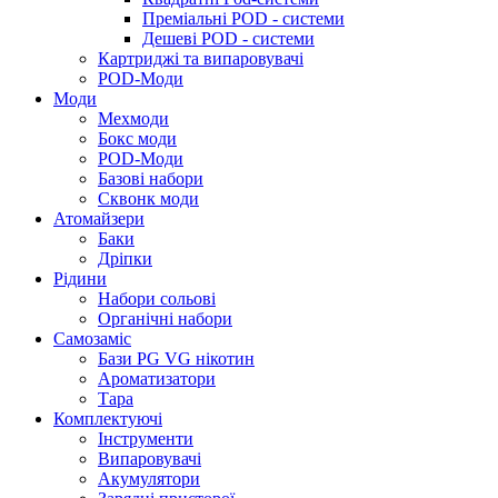
Преміальні POD - системи
Дешеві POD - системи
Картриджі та випаровувачі
POD-Моди
Моди
Мехмоди
Бокс моди
POD-Моди
Базові набори
Сквонк моди
Атомайзери
Баки
Дріпки
Рідини
Набори сольові
Органічні набори
Самозаміс
Бази PG VG нікотин
Ароматизатори
Тара
Комплектуючі
Інструменти
Випаровувачі
Акумулятори