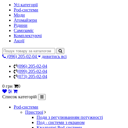
Усі категорії
Pod-системи
Моди
Атомайзери
Рідини
Самозаміс
Комплектуючі
Акції
(096) 205-02-04
дивитись всі
(096) 205-02-04
(099) 205-02-04
(073) 205-02-04
0 грн
0
Список категорій
Pod-системи
Пристрої
Поди з регулюванням потужності
Под - системи з екраном
Квадратні Pod-системи