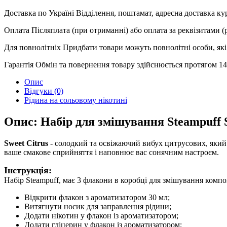
Доставка по Україні
Відділення, поштамат, адресна доставка к
Оплата
Післяплата (при отриманні) або оплата за реквізитами 
Для повнолітніх
Придбати товари можуть повнолітні особи, які 
Гарантія
Обмін та повернення товару здійснюється протягом 14 
Опис
Відгуки (0)
Рідина на сольовому нікотині
Опис: Набір для змішування Steampuff Sa
Sweet Citrus
- солодкий та освіжаючий вибух цитрусових, який 
ваше смакове сприйняття і наповнює вас сонячним настроєм.
Інструкція:
Набір Steampuff, має 3 флакони в коробці для змішування компо
Відкрити флакон з ароматизатором 30 мл;
Витягнути носик для заправлення рідини;
Додати нікотин у флакон із ароматизатором;
Додати гліцерин у флакон із ароматизатором;