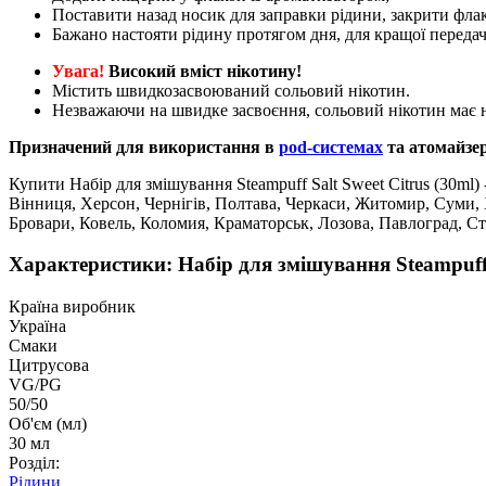
Поставити назад носик для заправки рідини, закрити флак
Бажано настояти рідину протягом дня, для кращої передач
Увага!
Високий вміст нікотину!
Містить швидкозасвоюваний сольовий нікотин.
Незважаючи на швидке засвоєння, сольовий нікотин має н
Призначений для використання в
pod-системах
та атомайзе
Купити Набір для змішування Steampuff Salt Sweet Citrus (30ml)
Вінниця, Херсон, Чернігів, Полтава, Черкаси, Житомир, Суми,
Бровари, Ковель, Коломия, Краматорськ, Лозова, Павлоград, С
Характеристики: Набір для змішування Steampuff S
Країна виробник
Україна
Смаки
Цитрусова
VG/PG
50/50
Об'єм (мл)
30 мл
Розділ:
Рідини