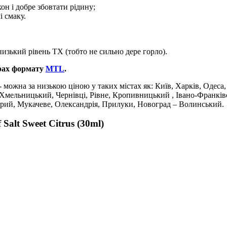
он і добре збовтати рідину;
і смаку.
изький рівень ТХ (тобто не сильно дере горло).
рах формату
MTL
.
 - можна за низькою ціною у таких містах як: Київ, Харків, Одеса
 Хмельницький, Чернівці, Рівне, Кропивницький , Івано-Франків
трий, Мукачеве, Олександрія, Прилуки, Новоград – Волинський.
alt Sweet Citrus (30ml)