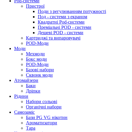
Pod-системи
Пристрої
Поди з регулюванням потужності
Под - системи з екраном
Квадратні Pod-системи
Преміальні POD - системи
Дешеві POD - системи
Картриджі та випаровувачі
POD-Моди
Моди
Мехмоди
Бокс моди
POD-Моди
Базові набори
Сквонк моди
Атомайзери
Баки
Дріпки
Рідини
Набори сольові
Органічні набори
Самозаміс
Бази PG VG нікотин
Ароматизатори
Тара