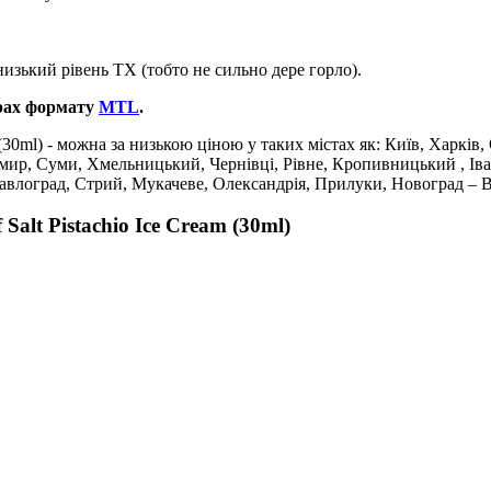
изький рівень ТХ (тобто не сильно дере горло).
рах формату
MTL
.
 (30ml) - можна за низькою ціною у таких містах як: Київ, Харків,
омир, Суми, Хмельницький, Чернівці, Рівне, Кропивницький , Ів
Павлоград, Стрий, Мукачеве, Олександрія, Прилуки, Новоград – 
alt Pistachio Ice Cream (30ml)