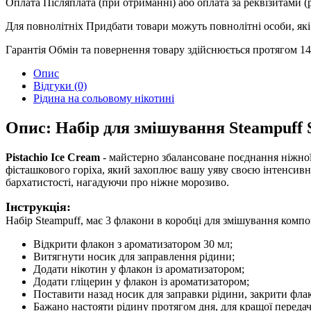
Оплата
Післяплата (при отриманні) або оплата за реквізитами 
Для повнолітніх
Придбати товари можуть повнолітні особи, які 
Гарантія
Обмін та повернення товару здійснюється протягом 14 
Опис
Відгуки (0)
Рідина на сольовому нікотині
Опис: Набір для змішування Steampuff Sa
Pistachio Ice Cream
- майстерно збалансоване поєднання ніжно
фісташкового горіха, який захоплює вашу уяву своєю інтенсивн
бархатистості, нагадуючи про ніжне морозиво.
Інструкція:
Набір Steampuff, має 3 флакони в коробці для змішування компо
Відкрити флакон з ароматизатором 30 мл;
Витягнути носик для заправлення рідини;
Додати нікотин у флакон із ароматизатором;
Додати гліцерин у флакон із ароматизатором;
Поставити назад носик для заправки рідини, закрити флак
Бажано настояти рідину протягом дня, для кращої передач