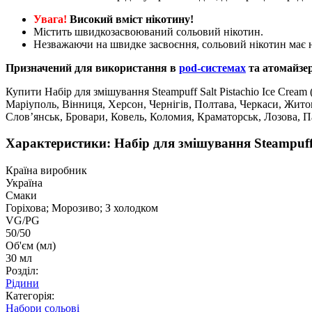
Увага!
Високий вміст нікотину!
Містить швидкозасвоюваний сольовий нікотин.
Незважаючи на швидке засвоєння, сольовий нікотин має н
Призначений для використання в
pod-системах
та атомайзе
Купити Набір для змішування Steampuff Salt Pistachio Ice Cream
Маріуполь, Вінниця, Херсон, Чернігів, Полтава, Черкаси, Жит
Слов’янськ, Бровари, Ковель, Коломия, Краматорськ, Лозова, 
Характеристики: Набір для змішування Steampuff S
Країна виробник
Україна
Смаки
Горіхова; Морозиво; З холодком
VG/PG
50/50
Об'єм (мл)
30 мл
Розділ:
Рідини
Категорія:
Набори сольові