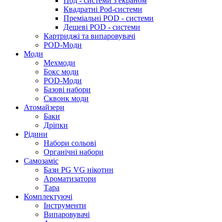
Под - системи з екраном
Квадратні Pod-системи
Преміальні POD - системи
Дешеві POD - системи
Картриджі та випаровувачі
POD-Моди
Моди
Мехмоди
Бокс моди
POD-Моди
Базові набори
Сквонк моди
Атомайзери
Баки
Дріпки
Рідини
Набори сольові
Органічні набори
Самозаміс
Бази PG VG нікотин
Ароматизатори
Тара
Комплектуючі
Інструменти
Випаровувачі