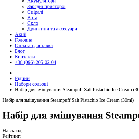
Акумулятори
Зарядні присторої
Спіралі
Вата
Скло
Дриптипи та аксесуари
Акції
Головна
Оплата і доставка
Блог
Контакти
+38 (096) 205-02-04
Рідини
Набори сольові
Набір для змішування Steampuff Salt Pistachio Ice Cream (3
Набір для змішування Steampuff Salt Pistachio Ice Cream (30ml)
Набір для змішування Steampuf
На складі
Рейтинг: