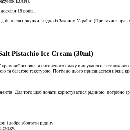
(рахунок IBAN).
досягли 18 років.
днів після покупки, згідно із Законом України (Про захист прав 
lt Pistachio Ice Cream (30ml)
ї кремової основи та насиченого смаку вишуканого фісташковог
ою та багатою текстурою. Потім до цього приєднається ніжна кре
нентів. Для того щоб почати користуватися рідиною, потрібно зр
он і добре збовтати рідину;
і смаку.