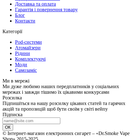
Доставка та оплата
Гарантія і повернення товару
Блог
Контакти
Категорії
Pod-системи
Атомайзери
Рідини
Комплектуючі
Моди
Самозаміс
Ми в мережі
Ми дуже любимо наших передплатників у соціальних
мережах і завжди тішимо їх цікавими конкурсами
Розсилка
Підпишіться на нашу розсилку цікавих статей та гарячих
акцій та пропозицій щоб бути своїм у світі вейпу
Підписка
ОК
© Інтернет-магазин електронних сигарет – «Dr.Smoke Vape
Shop» 2015-2025