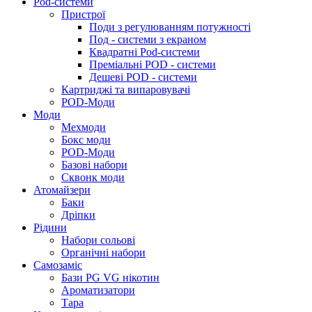
Pod-системи
Пристрої
Поди з регулюванням потужності
Под - системи з екраном
Квадратні Pod-системи
Преміальні POD - системи
Дешеві POD - системи
Картриджі та випаровувачі
POD-Моди
Моди
Мехмоди
Бокс моди
POD-Моди
Базові набори
Сквонк моди
Атомайзери
Баки
Дріпки
Рідини
Набори сольові
Органічні набори
Самозаміс
Бази PG VG нікотин
Ароматизатори
Тара