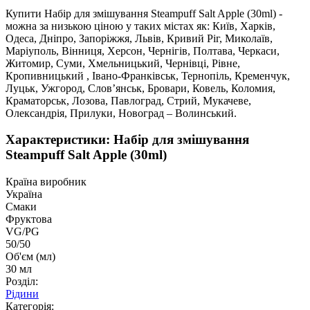
Купити Набір для змішування Steampuff Salt Apple (30ml) -
можна за низькою ціною у таких містах як: Київ, Харків,
Одеса, Дніпро, Запоріжжя, Львів, Кривий Ріг, Миколаїв,
Маріуполь, Вінниця, Херсон, Чернігів, Полтава, Черкаси,
Житомир, Суми, Хмельницький, Чернівці, Рівне,
Кропивницький , Івано-Франківськ, Тернопіль, Кременчук,
Луцьк, Ужгород, Слов’янськ, Бровари, Ковель, Коломия,
Краматорськ, Лозова, Павлоград, Стрий, Мукачеве,
Олександрія, Прилуки, Новоград – Волинський.
Характеристики: Набір для змішування
Steampuff Salt Apple (30ml)
Країна виробник
Україна
Смаки
Фруктова
VG/PG
50/50
Об'єм (мл)
30 мл
Розділ:
Рідини
Категорія: