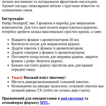
легкою кислинкою та натуральною фруктовою насолодою.
Аромат нагадує свіжозірване яблуко з хрусткою м'якоттю та
освіжаючим соком.
Інструкція:
Набір Steampuff, має 3 флакони в коробці для змішування
компонентів. Для того щоб почати користуватися рідиною,
потрібно зробити кілька максимально простих кроків, а саме:
Відкрити флакон з ароматизатором 30 мл;
Витягнути носик для заправлення рідини;
Додати нікотин у флакон із ароматизатором;
Додати гліцерин у флакон із ароматизатором;
Поставити назад носик для заправки рідини, закрити
флакон і добре збовтати рідину;
Бажано настояти рідину протягом дня, для кращої
передачі смаку.
Увага!
Високий вміст нікотину!
Містить швидкозасвоюваний сольовий нікотин.
Незважаючи на швидке засвоєння, сольовий нікотин має
низький рівень ТХ (тобто не сильно дере горло).
Призначений для використання в
pod-системах
та
атомайзерах формату
MTL
.