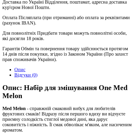
Доставка по Україні
Відділення, поштамат, адресна доставка
кур'єром Нової Пошти.
Оплата
Післяплата (при отриманні) або оплата за реквізитами
(рахунок IBAN).
Для повнолітніх
Придбати товари можуть повнолітні особи,
які досягли 18 років.
Гарантія
Обмін та повернення товару здійснюється протягом
14 днів після покупки, згідно із Законом України (Про захист
прав споживачів України).
Опис
Відгуки (0)
Опис: Набір для змішування One Med
Melon
Med Melon
- справжній смаковий вибух для любителів
фруктових смаків! Відразу після першого вдиху ви відчуєте
приємну солодкість стиглої медової дині, яка дарує
соковитість і ніжність. Її смак обволікає м'яким, але насиченим
ароматом.