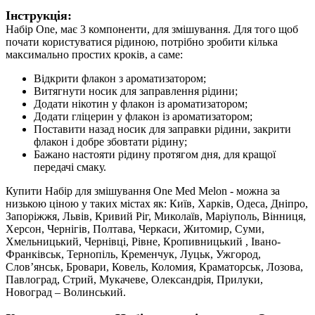
Інструкція:
Набір One, має 3 компоненти, для змішування. Для того щоб
почати користуватися рідиною, потрібно зробити кілька
максимально простих кроків, а саме:
Відкрити флакон з ароматизатором;
Витягнути носик для заправлення рідини;
Додати нікотин у флакон із ароматизатором;
Додати гліцерин у флакон із ароматизатором;
Поставити назад носик для заправки рідини, закрити
флакон і добре збовтати рідину;
Бажано настояти рідину протягом дня, для кращої
передачі смаку.
Купити Набір для змішування One Med Melon - можна за
низькою ціною у таких містах як: Київ, Харків, Одеса, Дніпро,
Запоріжжя, Львів, Кривий Ріг, Миколаїв, Маріуполь, Вінниця,
Херсон, Чернігів, Полтава, Черкаси, Житомир, Суми,
Хмельницький, Чернівці, Рівне, Кропивницький , Івано-
Франківськ, Тернопіль, Кременчук, Луцьк, Ужгород,
Слов’янськ, Бровари, Ковель, Коломия, Краматорськ, Лозова,
Павлоград, Стрий, Мукачеве, Олександрія, Прилуки,
Новоград – Волинський.