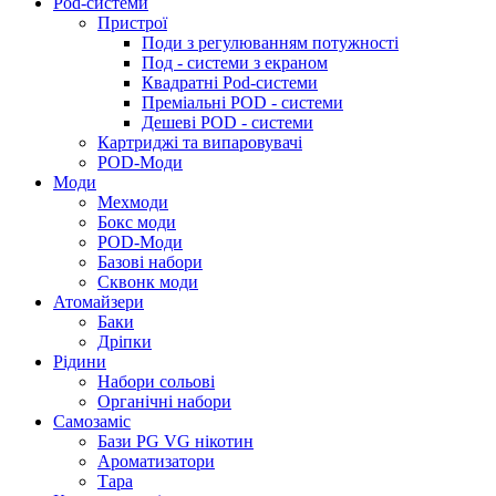
Pod-системи
Пристрої
Поди з регулюванням потужності
Под - системи з екраном
Квадратні Pod-системи
Преміальні POD - системи
Дешеві POD - системи
Картриджі та випаровувачі
POD-Моди
Моди
Мехмоди
Бокс моди
POD-Моди
Базові набори
Сквонк моди
Атомайзери
Баки
Дріпки
Рідини
Набори сольові
Органічні набори
Самозаміс
Бази PG VG нікотин
Ароматизатори
Тара