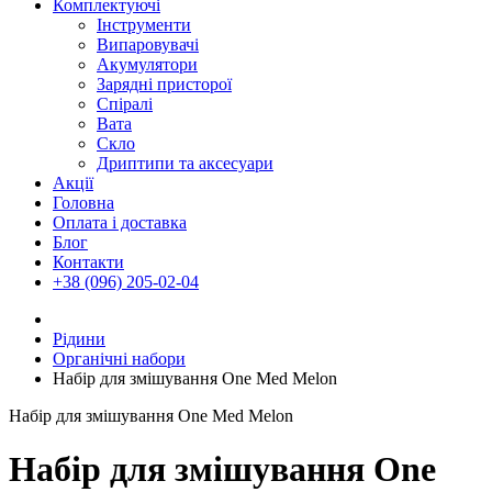
Комплектуючі
Інструменти
Випаровувачі
Акумулятори
Зарядні присторої
Спіралі
Вата
Скло
Дриптипи та аксесуари
Акції
Головна
Оплата і доставка
Блог
Контакти
+38 (096) 205-02-04
Рідини
Органічні набори
Набір для змішування One Med Melon
Набір для змішування One Med Melon
Набір для змішування One