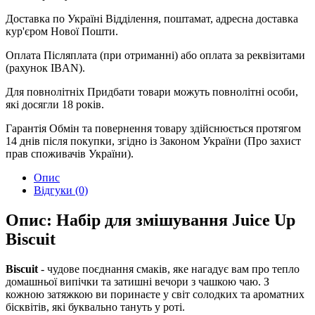
Доставка по Україні
Відділення, поштамат, адресна доставка
кур'єром Нової Пошти.
Оплата
Післяплата (при отриманні) або оплата за реквізитами
(рахунок IBAN).
Для повнолітніх
Придбати товари можуть повнолітні особи,
які досягли 18 років.
Гарантія
Обмін та повернення товару здійснюється протягом
14 днів після покупки, згідно із Законом України (Про захист
прав споживачів України).
Опис
Відгуки (0)
Опис: Набір для змішування Juice Up
Biscuit
Biscuit
- чудове поєднання смаків, яке нагадує вам про тепло
домашньої випічки та затишні вечори з чашкою чаю. З
кожною затяжкою ви поринаєте у світ солодких та ароматних
бісквітів, які буквально тануть у роті.