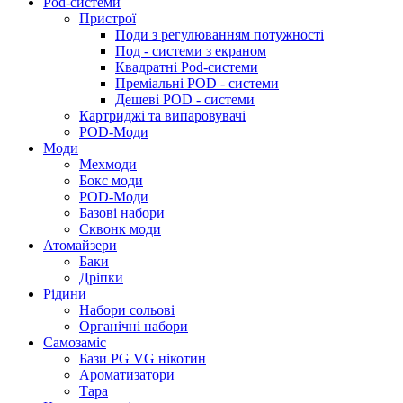
Pod-системи
Пристрої
Поди з регулюванням потужності
Под - системи з екраном
Квадратні Pod-системи
Преміальні POD - системи
Дешеві POD - системи
Картриджі та випаровувачі
POD-Моди
Моди
Мехмоди
Бокс моди
POD-Моди
Базові набори
Сквонк моди
Атомайзери
Баки
Дріпки
Рідини
Набори сольові
Органічні набори
Самозаміс
Бази PG VG нікотин
Ароматизатори
Тара