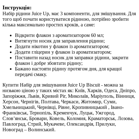
Інструкція:
Набір рідини Juice Up, має 3 компоненти, для змішування. Для
того щоб почати користуватися рідиною, потрібно зробити
кілька максимально простих кроків, а саме:
Відкрити флакон з ароматизатором 60 мл;
Витягнути носик для заправлення рідини;
Додати нікотин у флакон із ароматизатором;
Додати гліцерин у флакон із ароматизатором;
Поставити назад носик для заправки рідини, закрити
флакон і добре збовтати рідину;
Бажано настояти рідину протягом дня, для кращої
передачі смаку.
Купити Набір для змішування Juice Up Biscuit - можна за
низькою ціною у таких містах як: Київ, Харків, Одеса, Дніпро,
Запоріжжя, Львів, Кривий Ріг, Миколаїв, Маріуполь, Вінниця,
Херсон, Чернігів, Полтава, Черкаси, Житомир, Суми,
Хмельницький, Чернівці, Рівне, Кропивницький , Івано-
Франківськ, Тернопіль, Кременчук, Луцьк, Ужгород,
Слов’янськ, Бровари, Ковель, Коломия, Краматорськ, Лозова,
Павлоград, Стрий, Мукачеве, Олександрія, Прилуки,
Новоград – Волинський.