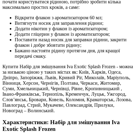
почати користуватися рідиною, потрібно зробити кілька
максимально простих кроків, а саме:
Відкрити флакон з ароматизатором 60 мл;
Витягнути носик для заправлення рідини;
Додати нікотин у флакон із ароматизатором;
Додати гліцерин у флакон із ароматизатором;
Поставити назад носик для заправки рідини, закрити
флакон і добре збовтати рідину;
Бажано настояти рідину протягом дня, для кращої
передачі смаку.
Купити Набір для змішування Iva Exotic Splash Frozen - можна
за низькою ціною у таких містах як: Київ, Харків, Одеса,
Дніпро, Запоріжжя, Львів, Кривий Ріг, Миколаїв, Маріуполь,
Вінниця, Херсон, Чернігів, Полтава, Черкаси, Житомир,
Суми, Хмельницький, Чернівці, Рівне, Кропивницький ,
Івано-Франківськ, Тернопіль, Кременчук, Луцьк, Ужгород,
Слов’янськ, Бровари, Ковель, Коломия, Краматорськ, Лозова,
Павлоград, Стрий, Мукачеве, Олександрія, Прилуки,
Новоград – Волинський.
Характеристики: Набір для змішування Iva
Exotic Splash Frozen