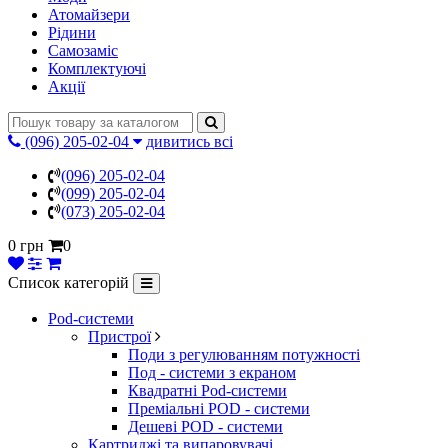
Атомайзери
Рідини
Самозаміс
Комплектуючі
Акції
(096) 205-02-04
дивитись всі
(096) 205-02-04
(099) 205-02-04
(073) 205-02-04
0 грн
0
Список категорій
Pod-системи
Пристрої
Поди з регулюванням потужності
Под - системи з екраном
Квадратні Pod-системи
Преміальні POD - системи
Дешеві POD - системи
Картриджі та випаровувачі