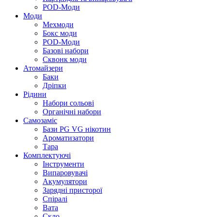
POD-Моди
Моди
Мехмоди
Бокс моди
POD-Моди
Базові набори
Сквонк моди
Атомайзери
Баки
Дріпки
Рідини
Набори сольові
Органічні набори
Самозаміс
Бази PG VG нікотин
Ароматизатори
Тара
Комплектуючі
Інструменти
Випаровувачі
Акумулятори
Зарядні присторої
Спіралі
Вата
Скло