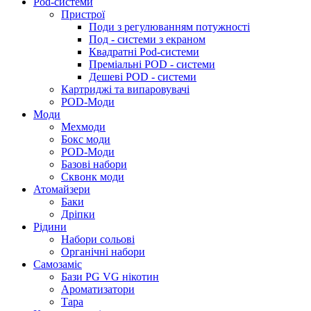
Pod-системи
Пристрої
Поди з регулюванням потужності
Под - системи з екраном
Квадратні Pod-системи
Преміальні POD - системи
Дешеві POD - системи
Картриджі та випаровувачі
POD-Моди
Моди
Мехмоди
Бокс моди
POD-Моди
Базові набори
Сквонк моди
Атомайзери
Баки
Дріпки
Рідини
Набори сольові
Органічні набори
Самозаміс
Бази PG VG нікотин
Ароматизатори
Тара