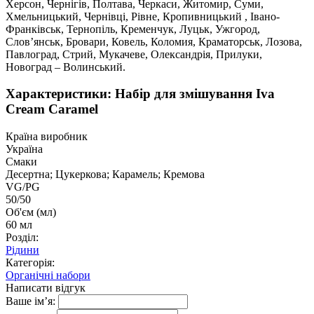
Херсон, Чернігів, Полтава, Черкаси, Житомир, Суми,
Хмельницький, Чернівці, Рівне, Кропивницький , Івано-
Франківськ, Тернопіль, Кременчук, Луцьк, Ужгород,
Слов’янськ, Бровари, Ковель, Коломия, Краматорськ, Лозова,
Павлоград, Стрий, Мукачеве, Олександрія, Прилуки,
Новоград – Волинський.
Характеристики: Набір для змішування Iva
Cream Caramel
Країна виробник
Україна
Смаки
Десертна; Цукеркова; Карамель; Кремова
VG/PG
50/50
Об'єм (мл)
60 мл
Розділ:
Рідини
Категорія:
Органічні набори
Написати відгук
Ваше ім’я: