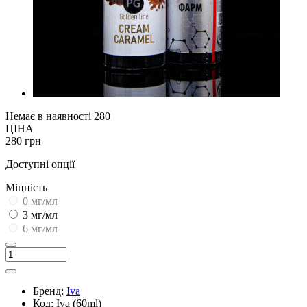
Немає в наявності
280
ЦІНА
280 грн
Доступні опції
Міцність
0 мг/мл
3 мг/мл
6 мг/мл
Бренд:
Iva
Код:
Iva (60ml)