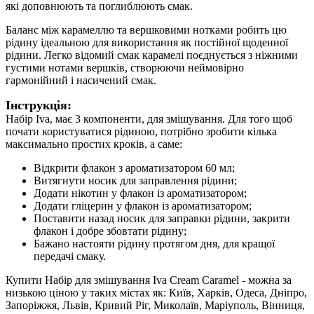
які доповнюють та поглиблюють смак.
Баланс між карамеллю та вершковими нотками робить цю
рідину ідеальною для використання як постійної щоденної
рідини. Легко відомий смак карамелі поєднується з ніжними
густими нотами вершків, створюючи неймовірно
гармонійний і насичений смак.
Інструкція:
Набір Iva, має 3 компоненти, для змішування. Для того щоб
почати користуватися рідиною, потрібно зробити кілька
максимально простих кроків, а саме:
Відкрити флакон з ароматизатором 60 мл;
Витягнути носик для заправлення рідини;
Додати нікотин у флакон із ароматизатором;
Додати гліцерин у флакон із ароматизатором;
Поставити назад носик для заправки рідини, закрити
флакон і добре збовтати рідину;
Бажано настояти рідину протягом дня, для кращої
передачі смаку.
Купити Набір для змішування Iva Cream Caramel - можна за
низькою ціною у таких містах як: Київ, Харків, Одеса, Дніпро,
Запоріжжя, Львів, Кривий Ріг, Миколаїв, Маріуполь, Вінниця,