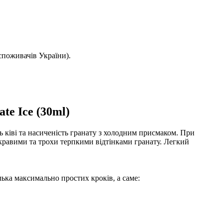
споживачів України).
te Ice (30ml)
ь ківі та насиченість гранату з холодним присмаком. При
яскравими та трохи терпкими відтінками гранату. Легкий
лька максимально простих кроків, а саме: