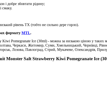
он і добре збовтати рідину;
і смаку.
изький рівень ТХ (тобто не сильно дере горло).
рах формату
MTL
.
y Kiwi Pomegranate Ice (30ml) - можна за низькою ціною у таких м
Полтава, Черкаси, Житомир, Суми, Хмельницький, Чернівці, Рівн
торськ, Лозова, Павлоград, Стрий, Мукачеве, Олександрія, Прил
t Monster Salt Strawberry Kiwi Pomegranate Ice (30