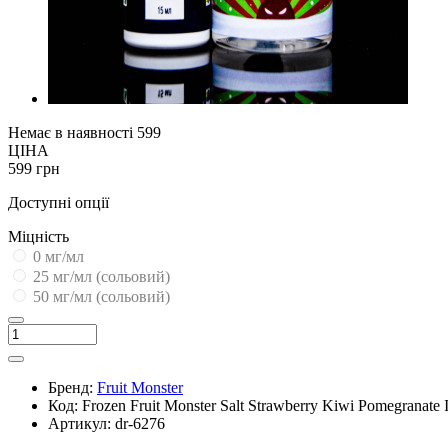
Немає в наявності
599
ЦІНА
599 грн
Доступні опції
Міцність
0 мг/мл
25 мг/мл (сольовий)
50 мг/мл (сольовий)
Бренд:
Fruit Monster
Код:
Frozen Fruit Monster Salt Strawberry Kiwi Pomegranate 
Артикул:
dr-6276