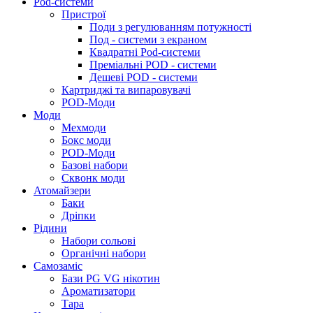
Pod-системи
Пристрої
Поди з регулюванням потужності
Под - системи з екраном
Квадратні Pod-системи
Преміальні POD - системи
Дешеві POD - системи
Картриджі та випаровувачі
POD-Моди
Моди
Мехмоди
Бокс моди
POD-Моди
Базові набори
Сквонк моди
Атомайзери
Баки
Дріпки
Рідини
Набори сольові
Органічні набори
Самозаміс
Бази PG VG нікотин
Ароматизатори
Тара