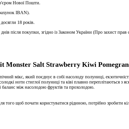
ур'єром Нової Пошти.
(рахунок IBAN).
досягли 18 років.
днів після покупки, згідно із Законом України (Про захист прав 
t Monster Salt Strawberry Kiwi Pomegrana
пічний мікс, який поєднує в собі насолоду полуниці, екзотичніст
солодкі ноти стиглої полуниці та ківі плавно переплітаються з 
й баланс між насолодою фруктів та прохолодою.
 Для того щоб почати користуватися рідиною, потрібно зробити кі