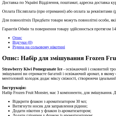
Доставка по Україні
Відділення, поштамат, адресна доставка к
Оплата
Післяплата (при отриманні) або оплата за реквізитами 
Для повнолітніх
Придбати товари можуть повнолітні особи, які 
Гарантія
Обмін та повернення товару здійснюється протягом 14 
Опис
Відгуки (0)
Рідина на сольовому нікотині
Опис: Набір для змішування Frozen Frui
Strawberry Kiwi Pomegranate Ice
- освіжаючий і соковитий тро
змішуванні ви отримаєте багатий і освіжаючий аромат, в якому 
ментоловий холодок додає міксу свіжості, створюючи ідеальни
Інструкція:
Набір Frozen Fruit Monster, має 3 компоненти, для змішування.
Відкрити флакон з ароматизатором 30 мл;
Витягнути носик для заправлення рідини;
Додати нікотин у флакон із ароматизатором;
Додати гліцерин у флакон із ароматизатором;