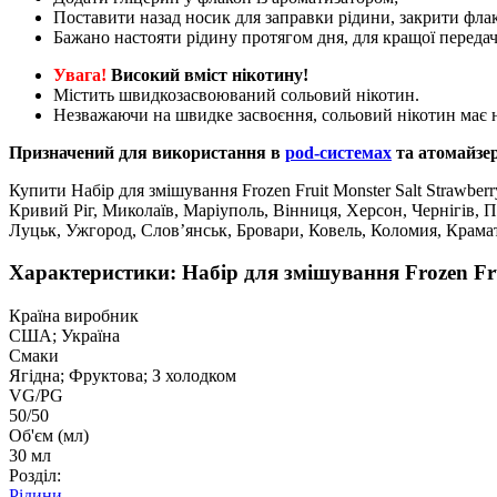
Поставити назад носик для заправки рідини, закрити флак
Бажано настояти рідину протягом дня, для кращої передач
Увага!
Високий вміст нікотину!
Містить швидкозасвоюваний сольовий нікотин.
Незважаючи на швидке засвоєння, сольовий нікотин має н
Призначений для використання в
pod-системах
та атомайзе
Купити Набір для змішування Frozen Fruit Monster Salt Strawberr
Кривий Ріг, Миколаїв, Маріуполь, Вінниця, Херсон, Чернігів, 
Луцьк, Ужгород, Слов’янськ, Бровари, Ковель, Коломия, Крама
Характеристики: Набір для змішування Frozen Frui
Країна виробник
США; Україна
Смаки
Ягідна; Фруктова; З холодком
VG/PG
50/50
Об'єм (мл)
30 мл
Розділ:
Рідини