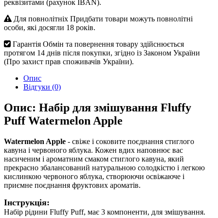
реквізитами (рахунок IBAN).
Для повнолітніх
Придбати товари можуть повнолітні
особи, які досягли 18 років.
Гарантія
Обмін та повернення товару здійснюється
протягом 14 днів після покупки, згідно із Законом України
(Про захист прав споживачів України).
Опис
Відгуки (0)
Опис: Набір для змішування Fluffy
Puff Watermelon Apple
Watermelon Apple
- свіже і соковите поєднання стиглого
кавуна і червоного яблука. Кожен вдих наповнює вас
насиченим і ароматним смаком стиглого кавуна, який
прекрасно збалансований натуральною солодкістю і легкою
кислинкою червоного яблука, створюючи освіжаюче і
приємне поєднання фруктових ароматів.
Інструкція:
Набір рідини Fluffy Puff, має 3 компоненти, для змішування.