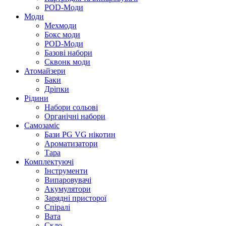
POD-Моди
Моди
Мехмоди
Бокс моди
POD-Моди
Базові набори
Сквонк моди
Атомайзери
Баки
Дріпки
Рідини
Набори сольові
Органічні набори
Самозаміс
Бази PG VG нікотин
Ароматизатори
Тара
Комплектуючі
Інструменти
Випаровувачі
Акумулятори
Зарядні присторої
Спіралі
Вата
Скло