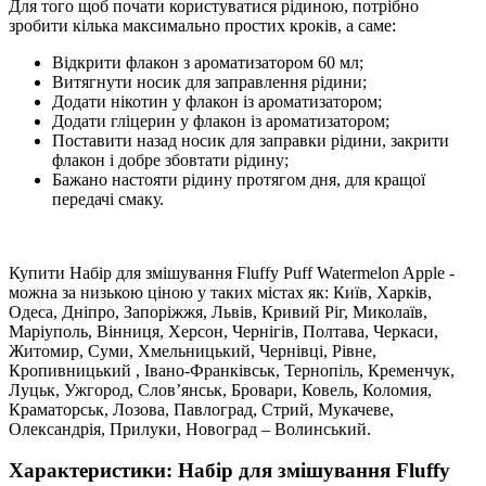
Для того щоб почати користуватися рідиною, потрібно
зробити кілька максимально простих кроків, а саме:
Відкрити флакон з ароматизатором 60 мл;
Витягнути носик для заправлення рідини;
Додати нікотин у флакон із ароматизатором;
Додати гліцерин у флакон із ароматизатором;
Поставити назад носик для заправки рідини, закрити
флакон і добре збовтати рідину;
Бажано настояти рідину протягом дня, для кращої
передачі смаку.
Купити Набір для змішування Fluffy Puff Watermelon Apple -
можна за низькою ціною у таких містах як: Київ, Харків,
Одеса, Дніпро, Запоріжжя, Львів, Кривий Ріг, Миколаїв,
Маріуполь, Вінниця, Херсон, Чернігів, Полтава, Черкаси,
Житомир, Суми, Хмельницький, Чернівці, Рівне,
Кропивницький , Івано-Франківськ, Тернопіль, Кременчук,
Луцьк, Ужгород, Слов’янськ, Бровари, Ковель, Коломия,
Краматорськ, Лозова, Павлоград, Стрий, Мукачеве,
Олександрія, Прилуки, Новоград – Волинський.
Характеристики: Набір для змішування Fluffy