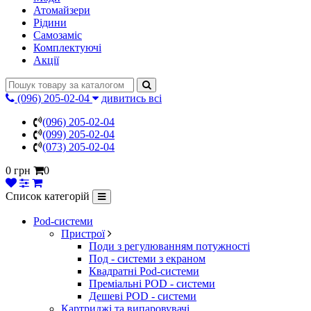
Атомайзери
Рідини
Самозаміс
Комплектуючі
Акції
(096) 205-02-04
дивитись всі
(096) 205-02-04
(099) 205-02-04
(073) 205-02-04
0 грн
0
Список категорій
Pod-системи
Пристрої
Поди з регулюванням потужності
Под - системи з екраном
Квадратні Pod-системи
Преміальні POD - системи
Дешеві POD - системи
Картриджі та випаровувачі