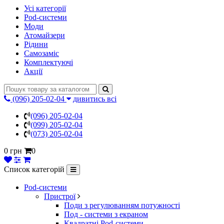
Усі категорії
Pod-системи
Моди
Атомайзери
Рідини
Самозаміс
Комплектуючі
Акції
(096) 205-02-04
дивитись всі
(096) 205-02-04
(099) 205-02-04
(073) 205-02-04
0 грн
0
Список категорій
Pod-системи
Пристрої
Поди з регулюванням потужності
Под - системи з екраном
Квадратні Pod-системи