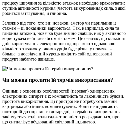
процесу ширяння за кількістю затяжок необхідно враховувати:
ступінь активності куріння (частота викурювання); сила, з якої
робиться затягування, її глибина.
Залежно від того, хто ви: новачок, аматор чи парильник із
стажем – ці показники варіюються. Так, наприклад, сила та
глибина затяжки, новачка буде значно слабше, ніж у активного
користувача вейп-девайсом зі стажем. Це означає, що кількість
днів користування електронною одноразкою з однаковою
кількістю затяжок у таких курців буде різна: у новачка –
більше, а досвідчений курець шкірить свій одноразовий
продукт набагато швидше.
Чи можна пролити їй термін використання?
Одними з основних особливостей (переваг) одноразових
електронних сигарет є їх компактність та лаконічність будови,
простота використання. Ці пристрої не потребують заміни
картриджа або інших комплектуючих. Вони не підлягають
повторній дозаправці та дозарядці, а термін їх використання
закінчується тоді, коли гаджет повністю розряджається, про
що сигналізує вбудований світловий індикатор.