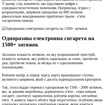
У цьому слід зазначити, що підсумкові цифри є
середньостатистичним значенням. Наприклад, згідно з
розрахунками, ширяння одноразки на 800 затяжок
рівносильне викурюванню приблизно трьом - п'яти
сигаретним пачкам.
Одноразова електронна сигарета на
1500+ затяжок
Загальна кількість затяжок, на яку розрахований пристрій,
кількість затяжок, яку робить парильник за сеанс, протягом
дня, протягом тижня, за місяць не є однозначними
показниками.
Роблячи вибір, в першу чергу, варто враховувати ступінь
активного ширяння, який є досить індивідуальним критерієм.
Так, хтось віддає перевагу одноразкам на 1500 – 2000 затяжок,
які, за даними виробника, дорівнюють п'яти - семи пачкам
сигарет, і розтягує задоволення, роблячи короткі, неглибокі
тяги. А комусь такого обсягу буде недостатньо, особливо якщо
одноразка заправлена ​​улюбленим смаком, яким хочеться