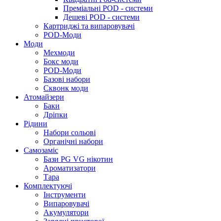
Преміальні POD - системи
Дешеві POD - системи
Картриджі та випаровувачі
POD-Моди
Моди
Мехмоди
Бокс моди
POD-Моди
Базові набори
Сквонк моди
Атомайзери
Баки
Дріпки
Рідини
Набори сольові
Органічні набори
Самозаміс
Бази PG VG нікотин
Ароматизатори
Тара
Комплектуючі
Інструменти
Випаровувачі
Акумулятори