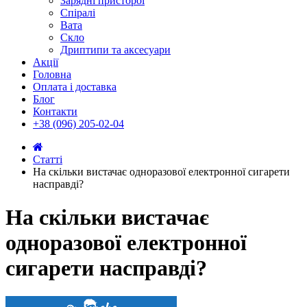
Зарядні присторої
Спіралі
Вата
Скло
Дриптипи та аксесуари
Акції
Головна
Оплата і доставка
Блог
Контакти
+38 (096) 205-02-04
Статті
На скільки вистачає одноразової електронної сигарети
насправді?
На скільки вистачає
одноразової електронної
сигарети насправді?