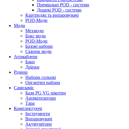
Преміальні POD - системи
Дешеві POD - системи
Картриджі та випаровувачі
POD-Моди
Моди
Мехмоди
Бокс моди
POD-Моди
Базові набори
Сквонк моди
Атомайзери
Баки
Дріпки
Рідини
Набори сольові
Органічні набори
Самозаміс
Бази PG VG нікотин
Ароматизатори
Тара
Комплектуючі
Інструменти
Випаровувачі
Акумулятори