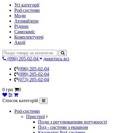
Усі категорії
Pod-системи
Моди
Атомайзери
Рідини
Самозаміс
Комплектуючі
Акції
(096) 205-02-04
дивитись всі
(096) 205-02-04
(099) 205-02-04
(073) 205-02-04
0 грн
0
Список категорій
Pod-системи
Пристрої
Поди з регулюванням потужності
Под - системи з екраном
Квадратні Pod-системи