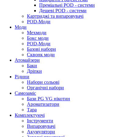
Преміальні POD - системи
Дешеві POD - системи
Картриджі та випаровувачі
POD-Моди
Моди
Мехмоди
Бокс моди
POD-Моди
Базові набори
Сквонк моди
Атомайзери
Баки
Дріпки
Рідини
Набори сольові
Органічні набори
Самозаміс
Бази PG VG нікотин
Ароматизатори
Тара
Комплектуючі
Інструменти
Випаровувачі
Акумулятори