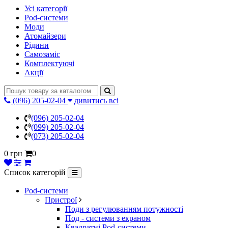
Усі категорії
Pod-системи
Моди
Атомайзери
Рідини
Самозаміс
Комплектуючі
Акції
(096) 205-02-04
дивитись всі
(096) 205-02-04
(099) 205-02-04
(073) 205-02-04
0 грн
0
Список категорій
Pod-системи
Пристрої
Поди з регулюванням потужності
Под - системи з екраном
Квадратні Pod-системи