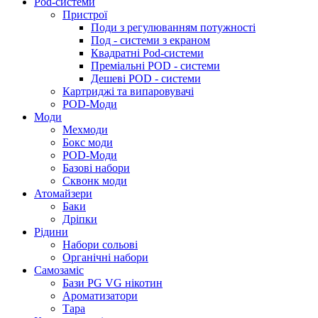
Pod-системи
Пристрої
Поди з регулюванням потужності
Под - системи з екраном
Квадратні Pod-системи
Преміальні POD - системи
Дешеві POD - системи
Картриджі та випаровувачі
POD-Моди
Моди
Мехмоди
Бокс моди
POD-Моди
Базові набори
Сквонк моди
Атомайзери
Баки
Дріпки
Рідини
Набори сольові
Органічні набори
Самозаміс
Бази PG VG нікотин
Ароматизатори
Тара