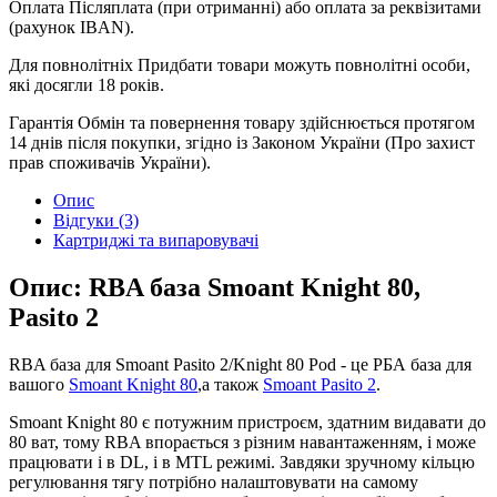
Оплата
Післяплата (при отриманні) або оплата за реквізитами
(рахунок IBAN).
Для повнолітніх
Придбати товари можуть повнолітні особи,
які досягли 18 років.
Гарантія
Обмін та повернення товару здійснюється протягом
14 днів після покупки, згідно із Законом України (Про захист
прав споживачів України).
Опис
Відгуки (3)
Картриджі та випаровувачі
Опис: RBA база Smoant Knight 80,
Pasito 2
RBA база для Smoant Pasito 2/Knight 80 Pod - це РБА база для
вашого
Smoant Knight 80
,а також
Smoant Pasito 2
.
Smoant Knight 80 є потужним пристроєм, здатним видавати до
80 ват, тому RBA впорається з різним навантаженням, і може
працювати і в DL, і в MTL режимі. Завдяки зручному кільцю
регулювання тягу потрібно налаштовувати на самому