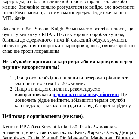
картриджі, а в базі ви лише вибираєте спіраль - більше або
менше. Звичайно сильно розгулятися не вийде, але поставити
micro Fused можна, а з ним смакопередача буде вже на рівні
MTL-баків.
Загалом, в базі Smoant Knight 80 ми маємо все ті ж плюси, що
були і у випадку з RBA у Пасіто: хороша обробка купола,
близька до сферичного, нижній смаковий обдув, зручність
обслуговування та короткий паропровід, що дозволяє зробити
смак ще трохи яскравішим.
Не забувайте просочити картридж або випаровувач перед
першим використанням!
Для цього необхідно наповнити резервуар рідиною та
залишити його на 15–20 хвилин.
Якщо ви кидаєте палити, рекомендуємо
використовувати
рідини на сольовому нікотині
. Це
дозволить рідше вейпити, збільшити термін служби
картриджів, а також заощадити заряд батареї та рідину.
Цей товар є оригінальним (не клон).
Купити RBA база Smoant Knight 80, Pasito 2 - можна за
низькою ціною у таких містах як: Київ, Харків, Одеса, Дніпро,
Запоріжжя, Львів, Кривий Ріг, Миколаїв, Маріуполь, Вінниця,