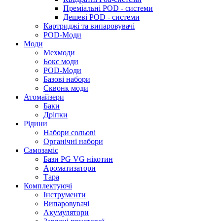
Преміальні POD - системи
Дешеві POD - системи
Картриджі та випаровувачі
POD-Моди
Моди
Мехмоди
Бокс моди
POD-Моди
Базові набори
Сквонк моди
Атомайзери
Баки
Дріпки
Рідини
Набори сольові
Органічні набори
Самозаміс
Бази PG VG нікотин
Ароматизатори
Тара
Комплектуючі
Інструменти
Випаровувачі
Акумулятори