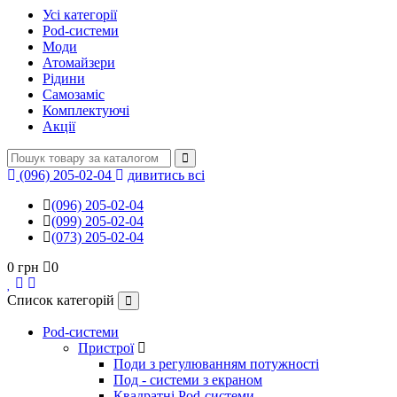
Усі категорії
Pod-системи
Моди
Атомайзери
Рідини
Самозаміс
Комплектуючі
Акції
(096) 205-02-04
дивитись всі
(096) 205-02-04
(099) 205-02-04
(073) 205-02-04
0 грн
0
Список категорій
Pod-системи
Пристрої
Поди з регулюванням потужності
Под - системи з екраном
Квадратні Pod-системи