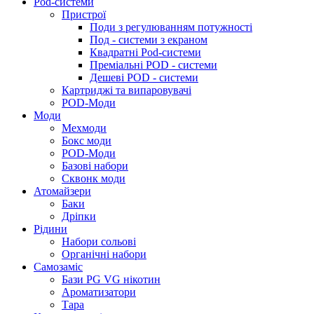
Pod-системи
Пристрої
Поди з регулюванням потужності
Под - системи з екраном
Квадратні Pod-системи
Преміальні POD - системи
Дешеві POD - системи
Картриджі та випаровувачі
POD-Моди
Моди
Мехмоди
Бокс моди
POD-Моди
Базові набори
Сквонк моди
Атомайзери
Баки
Дріпки
Рідини
Набори сольові
Органічні набори
Самозаміс
Бази PG VG нікотин
Ароматизатори
Тара