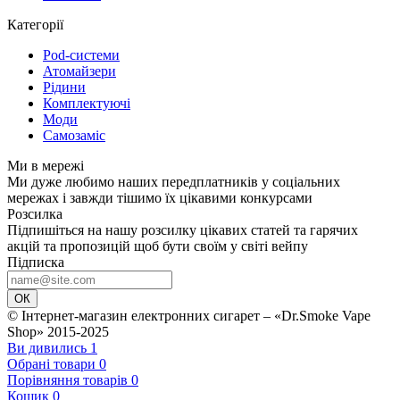
Категорії
Pod-системи
Атомайзери
Рідини
Комплектуючі
Моди
Самозаміс
Ми в мережі
Ми дуже любимо наших передплатників у соціальних
мережах і завжди тішимо їх цікавими конкурсами
Розсилка
Підпишіться на нашу розсилку цікавих статей та гарячих
акцій та пропозицій щоб бути своїм у світі вейпу
Підписка
ОК
© Інтернет-магазин електронних сигарет – «Dr.Smoke Vape
Shop» 2015-2025
Ви дивились
1
Обрані товари
0
Порівняння товарів
0
Кошик
0