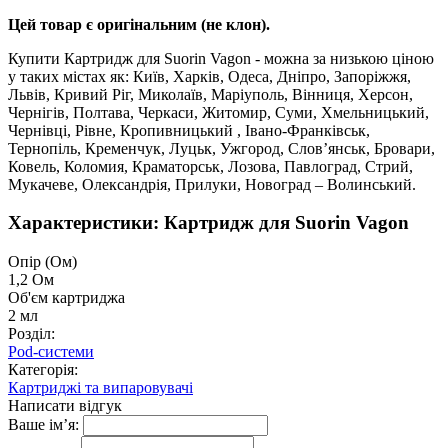
Цей товар є оригінальним (не клон).
Купити Картридж для Suorin Vagon - можна за низькою ціною
у таких містах як: Київ, Харків, Одеса, Дніпро, Запоріжжя,
Львів, Кривий Ріг, Миколаїв, Маріуполь, Вінниця, Херсон,
Чернігів, Полтава, Черкаси, Житомир, Суми, Хмельницький,
Чернівці, Рівне, Кропивницький , Івано-Франківськ,
Тернопіль, Кременчук, Луцьк, Ужгород, Слов’янськ, Бровари,
Ковель, Коломия, Краматорськ, Лозова, Павлоград, Стрий,
Мукачеве, Олександрія, Прилуки, Новоград – Волинський.
Характеристики: Картридж для Suorin Vagon
Опір (Ом)
1,2 Ом
Об'єм картриджа
2 мл
Розділ:
Pod-системи
Категорія:
Картриджі та випаровувачі
Написати відгук
Ваше ім’я: