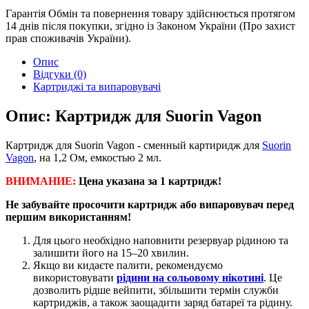
Гарантія
Обмін та повернення товару здійснюється протягом
14 днів після покупки, згідно із Законом України (Про захист
прав споживачів України).
Опис
Відгуки (0)
Картриджі та випаровувачі
Опис: Картридж для Suorin Vagon
Картридж для Suorin Vagon - сменный картиридж для
Suorin
Vagon
, на 1,2 Ом, емкостью 2 мл.
ВНИМАНИЕ:
Цена указана за 1 картридж!
Не забувайте просочити картридж або випаровувач перед
першим використанням!
Для цього необхідно наповнити резервуар рідиною та
залишити його на 15–20 хвилин.
Якщо ви кидаєте палити, рекомендуємо
використовувати
рідини на сольовому нікотині
. Це
дозволить рідше вейпити, збільшити термін служби
картриджів, а також заощадити заряд батареї та рідину.